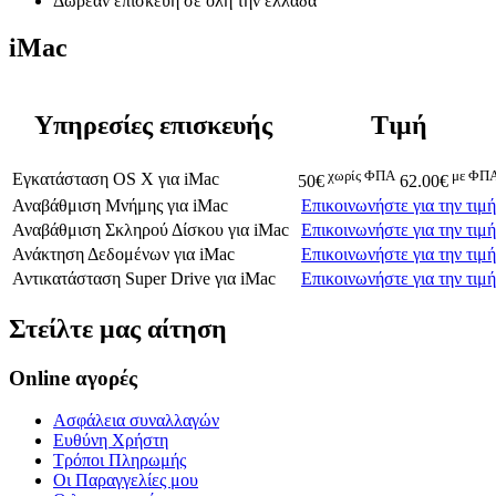
Δωρεάν επισκευή σε όλη την ελλάδα
iMac
Υπηρεσίες επισκευής
Τιμή
χωρίς ΦΠΑ
με ΦΠ
Εγκατάσταση OS X
για
iMac
50€
62.00€
Αναβάθμιση Μνήμης
για
iMac
Επικοινωνήστε για την τιμή
Αναβάθμιση Σκληρού Δίσκου
για
iMac
Επικοινωνήστε για την τιμή
Ανάκτηση Δεδομένων
για
iMac
Επικοινωνήστε για την τιμή
Αντικατάσταση Super Drive
για
iMac
Επικοινωνήστε για την τιμή
Στείλτε μας αίτηση
Online αγορές
Ασφάλεια συναλλαγών
Ευθύνη Χρήστη
Τρόποι Πληρωμής
Οι Παραγγελίες μου