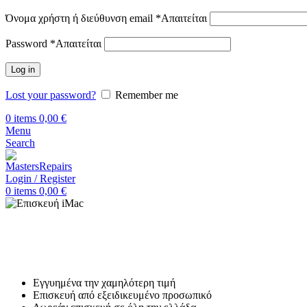
Όνομα χρήστη ή διεύθυνση email
*
Απαιτείται
Password
*
Απαιτείται
Log in
Lost your password?
Remember me
0
items
0,00
€
Menu
Search
Login / Register
0
items
0,00
€
Αρχική
Επισκευή imac
iMac
Επισκευή iMac
Εγγυημένα την χαμηλότερη τιμή
Επισκευή από εξειδικευμένο προσωπικό