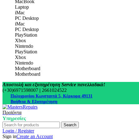
MacBook
Laptop
iMac
PC Desktop
iMac
PC Desktop
PlayStation
Xbox
Nintendo
PlayStation
Xbox
Nintendo
Motherboard
Motherboard
Αποστολή και εξυπηρέτηση Service πανελλαδικά!
(+30)6971598007
|
2661024522
Πολυχρονίου Κωνσταντά 5, Κέρκυρα 49131
Βοήθεια & Εξυπηρέτηση
Προϊόντα
Υπηρεσίες
Search
Login / Register
Sign in
Create an Account