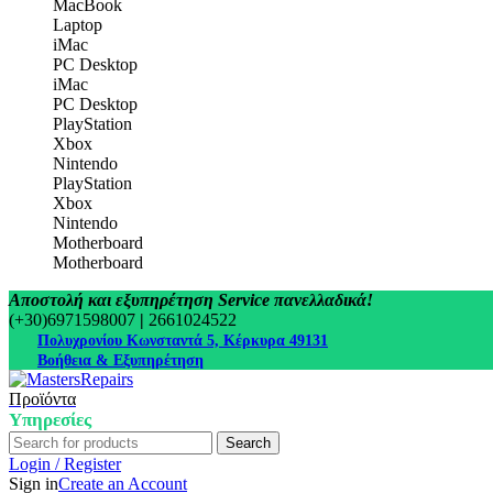
MacBook
Laptop
iMac
PC Desktop
iMac
PC Desktop
PlayStation
Xbox
Nintendo
PlayStation
Xbox
Nintendo
Motherboard
Motherboard
Αποστολή και εξυπηρέτηση Service πανελλαδικά!
(+30)6971598007
|
2661024522
Πολυχρονίου Κωνσταντά 5, Κέρκυρα 49131
Βοήθεια & Εξυπηρέτηση
Προϊόντα
Υπηρεσίες
Search
Login / Register
Sign in
Create an Account