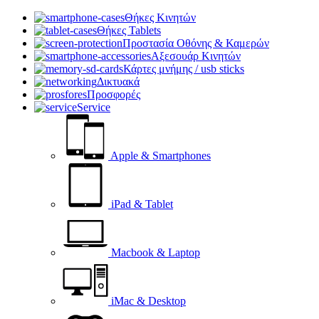
Θήκες Κινητών
Θήκες Tablets
Προστασία Οθόνης & Καμερών
Αξεσουάρ Κινητών
Κάρτες μνήμης / usb sticks
Δικτυακά
Προσφορές
Service
Apple & Smartphones
iPad & Tablet
Macbook & Laptop
iMac & Desktop