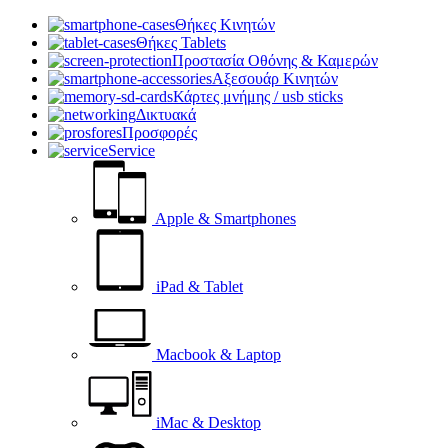
Θήκες Κινητών
Θήκες Tablets
Προστασία Οθόνης & Καμερών
Αξεσουάρ Κινητών
Κάρτες μνήμης / usb sticks
Δικτυακά
Προσφορές
Service
Apple & Smartphones
iPad & Tablet
Macbook & Laptop
iMac & Desktop