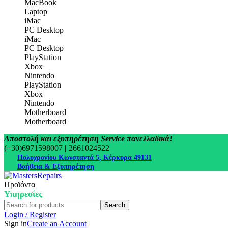
MacBook
Laptop
iMac
PC Desktop
iMac
PC Desktop
PlayStation
Xbox
Nintendo
PlayStation
Xbox
Nintendo
Motherboard
Motherboard
Αποστολή και εξυπηρέτηση Service πανελλαδικά!
(+30)6971598007
|
2661024522
Πολυχρονίου Κωνσταντά 5, Κέρκυρα 49131
Βοήθεια & Εξυπηρέτηση
Προϊόντα
Υπηρεσίες
Search
Login / Register
Sign in
Create an Account