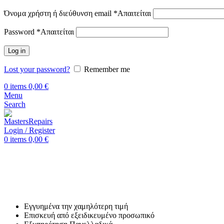
Όνομα χρήστη ή διεύθυνση email
*
Απαιτείται
Password
*
Απαιτείται
Log in
Lost your password?
Remember me
0
items
0,00
€
Menu
Search
Login / Register
0
items
0,00
€
Αρχική
Επισκευή Huawei
Huawei Nova 9 SE
Επισκευή Huawei Nova 9 SE
Εγγυημένα την χαμηλότερη τιμή
Επισκευή από εξειδικευμένο προσωπικό