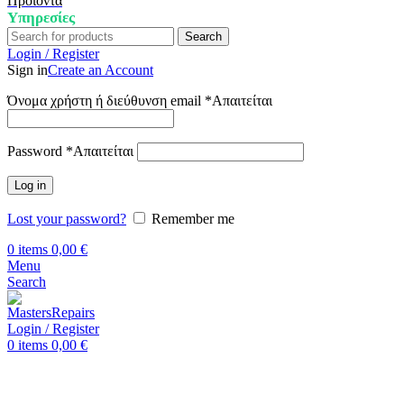
Προϊόντα
Υπηρεσίες
Search
Login / Register
Sign in
Create an Account
Όνομα χρήστη ή διεύθυνση email
*
Απαιτείται
Password
*
Απαιτείται
Log in
Lost your password?
Remember me
0
items
0,00
€
Menu
Search
Login / Register
0
items
0,00
€
Αρχική
Επισκευή Huawei
Huawei P40 Lite E