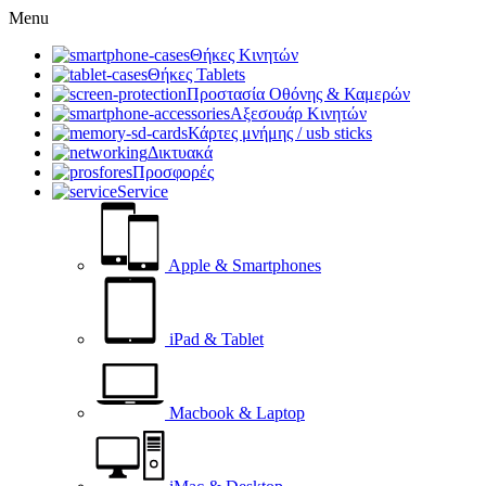
Menu
Θήκες Κινητών
Θήκες Tablets
Προστασία Οθόνης & Καμερών
Αξεσουάρ Κινητών
Κάρτες μνήμης / usb sticks
Δικτυακά
Προσφορές
Service
Apple & Smartphones
iPad & Tablet
Macbook & Laptop