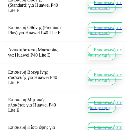
Επικοινωνήστε
(Standard)
για
Huawei P40
για την τιμή
Lite E
Επισκευή Οθόνης (Premium
Επικοινωνήστε
Plus)
για
Huawei P40 Lite E
για την τιμή
Αντικατάσταση Μπαταρίας
Επικοινωνήστε
για
Huawei P40 Lite E
για την τιμή
Επισκευή Βρεγμένης
Επικοινωνήστε
συσκευής
για
Huawei P40
για την τιμή
Lite E
Επισκευή Μητρικής
Επικοινωνήστε
πλακέτας
για
Huawei P40
για την τιμή
Lite E
Επισκευή Πίσω όψης
για
Επικοινωνήστε