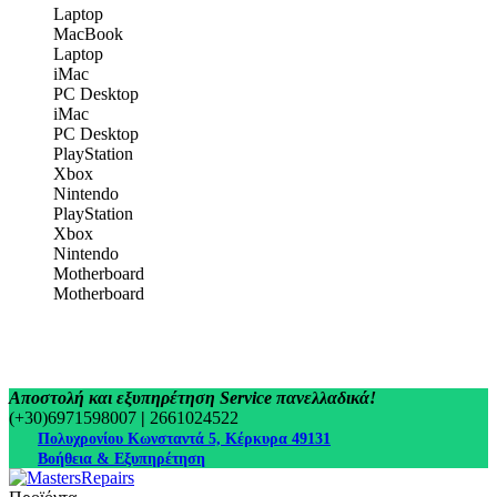
Laptop
MacBook
Laptop
iMac
PC Desktop
iMac
PC Desktop
PlayStation
Xbox
Nintendo
PlayStation
Xbox
Nintendo
Motherboard
Motherboard
Αποστολή και εξυπηρέτηση Service πανελλαδικά!
(+30)6971598007
|
2661024522
Πολυχρονίου Κωνσταντά 5, Κέρκυρα 49131
Βοήθεια & Εξυπηρέτηση