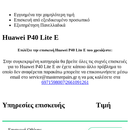
Επισκευή Huawei P40 Lite E
Εγγυημένα την χαμηλότερη τιμή
Επισκευή από εξειδικευμένο προσωπικό
Εξυπηρέτηση Πανελλαδικά
Huawei P40 Lite E
Επιλέξτε την επισκευή Huawei P40 Lite E που χρειάζεστε:
Στην συγκεκριμένη κατηγορία θα βρείτε όλες τις συχνές επισκευές
για το Huawei P40 Lite E αν έχετε κάποιο άλλο πρόβλημα το
οποίο δεν αναφέρεται παρακάτω μπορείτε να επικοινωνήσετε μέσω
email στο service@mastersrepairs.gr η να μας καλέσετε στα
6971598007|2661091261
Υπηρεσίες επισκευής
Τιμή
Επισκευή Οθόνης