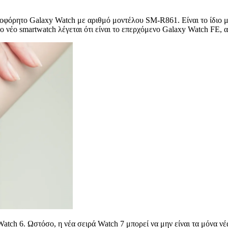
λοφόρητο Galaxy Watch με αριθμό μοντέλου SM-R861. Είναι το ίδιο
 το νέο smartwatch λέγεται ότι είναι το επερχόμενο Galaxy Watch FE
atch 6. Ωστόσο, η νέα σειρά Watch 7 μπορεί να μην είναι τα μόνα ν