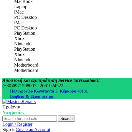
MacBook
Laptop
iMac
PC Desktop
iMac
PC Desktop
PlayStation
Xbox
Nintendo
PlayStation
Xbox
Nintendo
Motherboard
Motherboard
Αποστολή και εξυπηρέτηση Service πανελλαδικά!
(+30)6971598007
|
2661024522
Πολυχρονίου Κωνσταντά 5, Κέρκυρα 49131
Βοήθεια & Εξυπηρέτηση
Προϊόντα
Υπηρεσίες
Search
Login / Register
Sign in
Create an Account