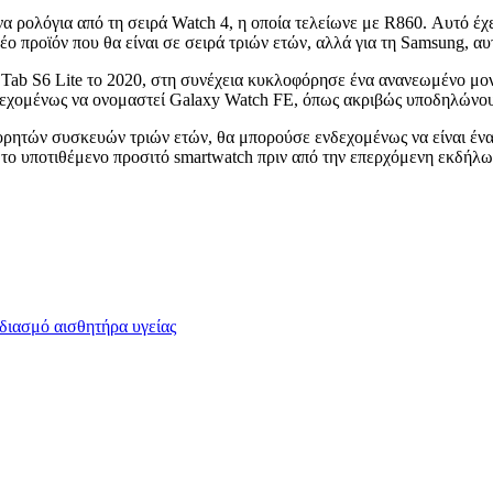
πνα ρολόγια από τη σειρά Watch 4, η οποία τελείωνε με R860. Αυτό έ
ο προϊόν που θα είναι σε σειρά τριών ετών, αλλά για τη Samsung, αυτ
Tab S6 Lite το 2020, στη συνέχεια κυκλοφόρησε ένα ανανεωμένο μοντ
δεχομένως να ονομαστεί Galaxy Watch FE, όπως ακριβώς υποδηλώνου
 φορητών συσκευών τριών ετών, θα μπορούσε ενδεχομένως να είναι έ
 το υποτιθέμενο προσιτό smartwatch πριν από την επερχόμενη εκδήλω
διασμό αισθητήρα υγείας