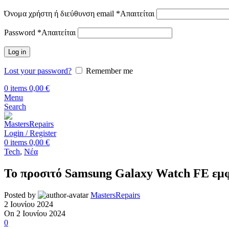
Όνομα χρήστη ή διεύθυνση email
*
Απαιτείται
Password
*
Απαιτείται
Log in
Lost your password?
Remember me
0
items
0,00
€
Menu
Search
Login / Register
0
items
0,00
€
Tech
,
Νέα
Το προσιτό Samsung Galaxy Watch FE εμφα
Posted by
MastersRepairs
2 Ιουνίου 2024
On 2 Ιουνίου 2024
0