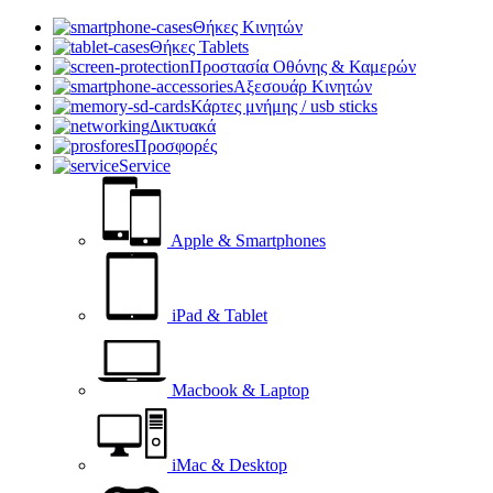
Θήκες Κινητών
Θήκες Tablets
Προστασία Οθόνης & Καμερών
Αξεσουάρ Κινητών
Κάρτες μνήμης / usb sticks
Δικτυακά
Προσφορές
Service
Apple & Smartphones
iPad & Tablet
Macbook & Laptop
iMac & Desktop