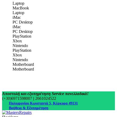
Laptop
MacBook
Laptop
iMac
PC Desktop
iMac
PC Desktop
PlayStation
Xbox
Nintendo
PlayStation
Xbox
Nintendo
Motherboard
Motherboard
Αποστολή και εξυπηρέτηση Service πανελλαδικά!
(+30)6971598007
|
2661024522
Πολυχρονίου Κωνσταντά 5, Κέρκυρα 49131
Βοήθεια & Εξυπηρέτηση