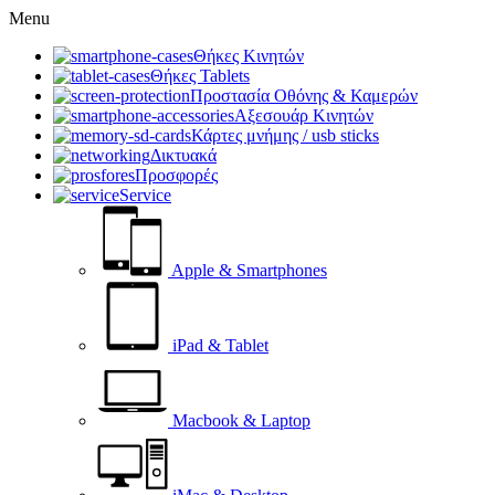
Menu
Θήκες Κινητών
Θήκες Tablets
Προστασία Οθόνης & Καμερών
Αξεσουάρ Κινητών
Κάρτες μνήμης / usb sticks
Δικτυακά
Προσφορές
Service
Apple & Smartphones
iPad & Tablet
Macbook & Laptop