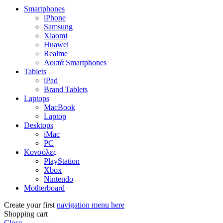
Smartphones
iPhone
Samsung
Xiaomi
Huawei
Realme
Λοιπά Smartphones
Tablets
iPad
Brand Tablets
Laptops
MacBook
Laptop
Desktops
iMac
PC
Κονσόλες
PlayStation
Xbox
Nintendo
Motherboard
Create your first
navigation menu here
Shopping cart
Close