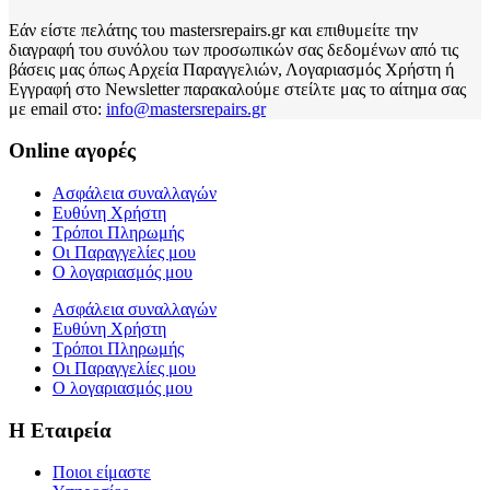
Εάν είστε πελάτης του mastersrepairs.gr και επιθυμείτε την
διαγραφή του συνόλου των προσωπικών σας δεδομένων από τις
βάσεις μας όπως Αρχεία Παραγγελιών, Λογαριασμός Χρήστη ή
Εγγραφή στο Newsletter παρακαλούμε στείλτε μας το αίτημα σας
με email στο:
info@mastersrepairs.gr
Online αγορές
Ασφάλεια συναλλαγών
Ευθύνη Χρήστη
Τρόποι Πληρωμής
Οι Παραγγελίες μου
Ο λογαριασμός μου
Ασφάλεια συναλλαγών
Ευθύνη Χρήστη
Τρόποι Πληρωμής
Οι Παραγγελίες μου
Ο λογαριασμός μου
Η Εταιρεία
Ποιοι είμαστε