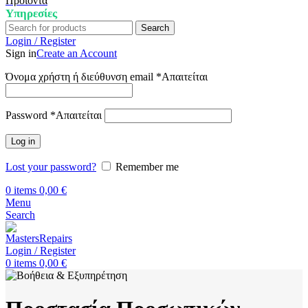
Προϊόντα
Υπηρεσίες
Search
Login / Register
Sign in
Create an Account
Όνομα χρήστη ή διεύθυνση email
*
Απαιτείται
Password
*
Απαιτείται
Log in
Lost your password?
Remember me
0
items
0,00
€
Menu
Search
Login / Register
0
items
0,00
€