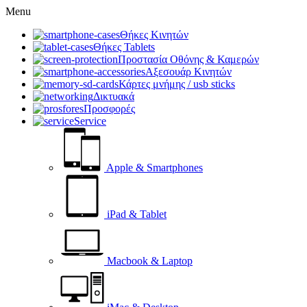
Menu
Θήκες Κινητών
Θήκες Tablets
Προστασία Οθόνης & Καμερών
Αξεσουάρ Κινητών
Κάρτες μνήμης / usb sticks
Δικτυακά
Προσφορές
Service
Apple & Smartphones
iPad & Tablet
Macbook & Laptop