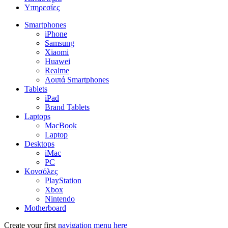
Υπηρεσίες
Smartphones
iPhone
Samsung
Xiaomi
Huawei
Realme
Λοιπά Smartphones
Tablets
iPad
Brand Tablets
Laptops
MacBook
Laptop
Desktops
iMac
PC
Κονσόλες
PlayStation
Xbox
Nintendo
Motherboard
Create your first
navigation menu here