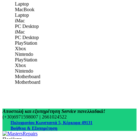
Laptop
MacBook
Laptop
iMac
PC Desktop
iMac
PC Desktop
PlayStation
Xbox
Nintendo
PlayStation
Xbox
Nintendo
Motherboard
Motherboard
Αποστολή και εξυπηρέτηση Service πανελλαδικά!
(+30)6971598007
|
2661024522
Πολυχρονίου Κωνσταντά 5, Κέρκυρα 49131
Βοήθεια & Εξυπηρέτηση