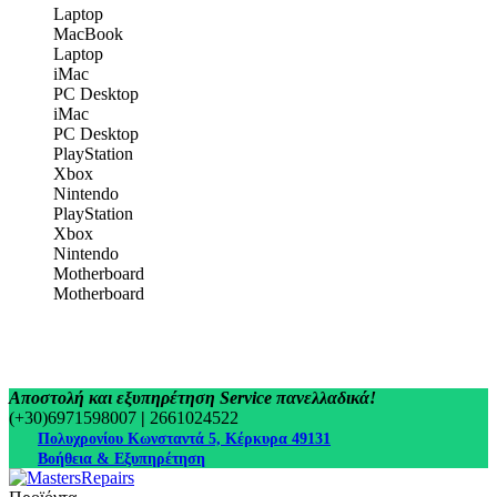
Laptop
MacBook
Laptop
iMac
PC Desktop
iMac
PC Desktop
PlayStation
Xbox
Nintendo
PlayStation
Xbox
Nintendo
Motherboard
Motherboard
Αποστολή και εξυπηρέτηση Service πανελλαδικά!
(+30)6971598007
|
2661024522
Πολυχρονίου Κωνσταντά 5, Κέρκυρα 49131
Βοήθεια & Εξυπηρέτηση