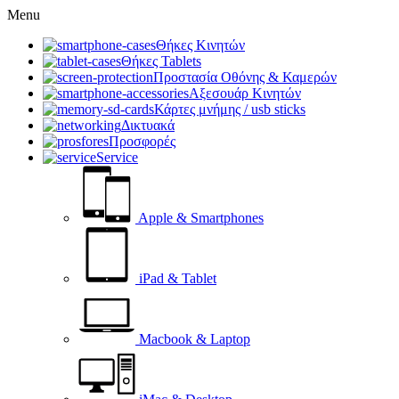
Menu
Θήκες Κινητών
Θήκες Tablets
Προστασία Οθόνης & Καμερών
Αξεσουάρ Κινητών
Κάρτες μνήμης / usb sticks
Δικτυακά
Προσφορές
Service
Apple & Smartphones
iPad & Tablet
Macbook & Laptop