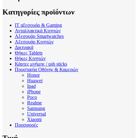
Κατηγορίες προϊόντων
IT αξεσουάρ & Gaming
Ανταλλακτικά Κινητών
Αξεσουάρ Smartwatches
Αξεσουάρ Κινητών
Δικτυακά
Θήκες Tablets
Θήκες Κινητών
Κάρτες μνήμης / usb sticks
Προστασία Οθόνης & Καμερών
Honor
Huawei
Ipad
iPhone
Poco
Realme
Samsung
Universal
Xiaomi
Προσφορές
Τιμή