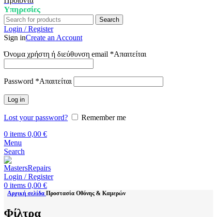
Προϊόντα
Υπηρεσίες
Search
Login / Register
Sign in
Create an Account
Όνομα χρήστη ή διεύθυνση email
*
Απαιτείται
Password
*
Απαιτείται
Log in
Lost your password?
Remember me
0
items
0,00
€
Menu
Search
Login / Register
0
items
0,00
€
Αρχική σελίδα
Προστασία Οθόνης & Καμερών
Φίλτρα