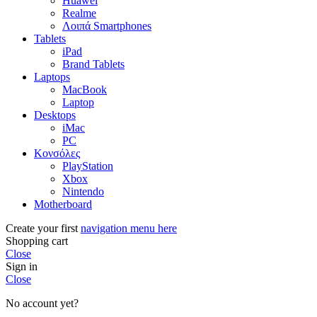
Huawei
Realme
Λοιπά Smartphones
Tablets
iPad
Brand Tablets
Laptops
MacBook
Laptop
Desktops
iMac
PC
Κονσόλες
PlayStation
Xbox
Nintendo
Motherboard
Create your first
navigation menu here
Shopping cart
Close
Sign in
Close
No account yet?