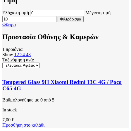
Ελάχιστη τιμή
Μέγιστη τιμή
Φιλτράρισμα
Φίλτρα
Προστασία Οθόνης & Καμερών
1 προϊόντα
Show
12
24
48
Ταξινόμηση ανά:
Tempered Glass 9H Xiaomi Redmi 13C 4G / Poco
C65 4G
Βαθμολογήθηκε με
0
από 5
In stock
7,00
€
Προσθήκη στο καλάθι