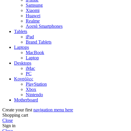
Samsung
Xiaomi
Huawei
Realme
Λοιπά Smartphones
Tablets
iPad
Brand Tablets
Laptops
MacBook
Laptop
Desktops
iMac
PC
Κονσόλες
PlayStation
Xbox
Nintendo
Motherboard
Create your first
navigation menu here
Shopping cart
Close
Sign in
Close