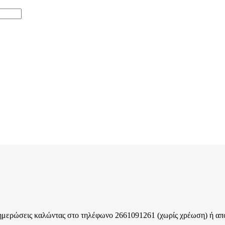
ενημερώσεις καλώντας στο τηλέφωνο 2661091261 (χωρίς χρέωση) ή α