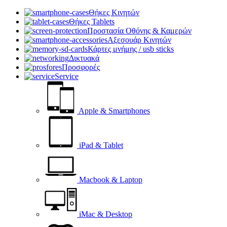
Θήκες Κινητών
Θήκες Tablets
Προστασία Οθόνης & Καμερών
Αξεσουάρ Κινητών
Κάρτες μνήμης / usb sticks
Δικτυακά
Προσφορές
Service
Apple & Smartphones
iPad & Tablet
Macbook & Laptop
iMac & Desktop