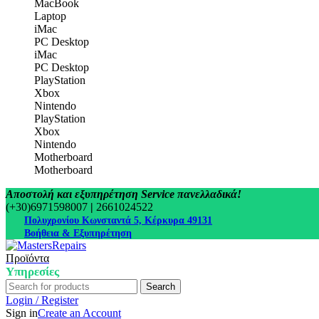
MacBook
Laptop
iMac
PC Desktop
iMac
PC Desktop
PlayStation
Xbox
Nintendo
PlayStation
Xbox
Nintendo
Motherboard
Motherboard
Αποστολή και εξυπηρέτηση Service πανελλαδικά!
(+30)6971598007
|
2661024522
Πολυχρονίου Κωνσταντά 5, Κέρκυρα 49131
Βοήθεια & Εξυπηρέτηση
Προϊόντα
Υπηρεσίες
Search
Login / Register
Sign in
Create an Account