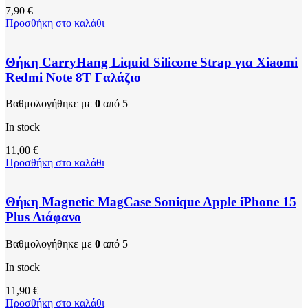
7,90
€
Προσθήκη στο καλάθι
Θήκη CarryHang Liquid Silicone Strap για Xiaomi
Redmi Note 8T Γαλάζιο
Βαθμολογήθηκε με
0
από 5
In stock
11,00
€
Προσθήκη στο καλάθι
Θήκη Magnetic MagCase Sonique Apple iPhone 15
Plus Διάφανο
Βαθμολογήθηκε με
0
από 5
In stock
11,90
€
Προσθήκη στο καλάθι