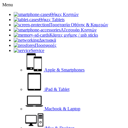
Menu
Θήκες Κινητών
Θήκες Tablets
Προστασία Οθόνης & Καμερών
Αξεσουάρ Κινητών
Κάρτες μνήμης / usb sticks
Δικτυακά
Προσφορές
Service
Apple & Smartphones
iPad & Tablet
Macbook & Laptop