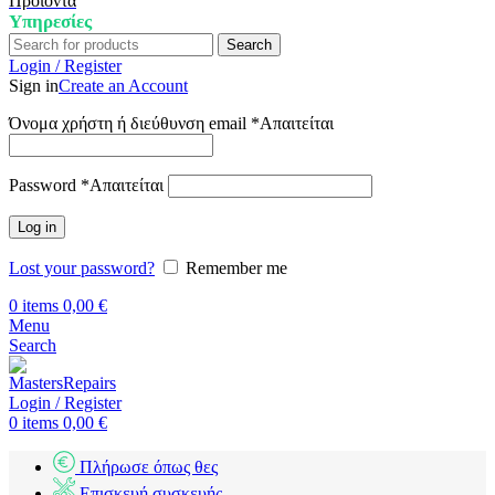
Προϊόντα
Υπηρεσίες
Search
Login / Register
Sign in
Create an Account
Όνομα χρήστη ή διεύθυνση email
*
Απαιτείται
Password
*
Απαιτείται
Log in
Lost your password?
Remember me
0
items
0,00
€
Menu
Search
Login / Register
0
items
0,00
€
Πλήρωσε όπως θες
Επισκευή συσκευής