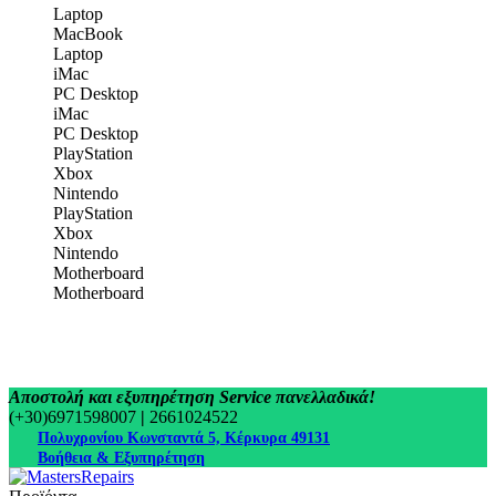
Laptop
MacBook
Laptop
iMac
PC Desktop
iMac
PC Desktop
PlayStation
Xbox
Nintendo
PlayStation
Xbox
Nintendo
Motherboard
Motherboard
Αποστολή και εξυπηρέτηση Service πανελλαδικά!
(+30)6971598007
|
2661024522
Πολυχρονίου Κωνσταντά 5, Κέρκυρα 49131
Βοήθεια & Εξυπηρέτηση