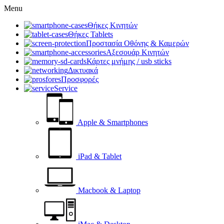
Menu
Θήκες Κινητών
Θήκες Tablets
Προστασία Οθόνης & Καμερών
Αξεσουάρ Κινητών
Κάρτες μνήμης / usb sticks
Δικτυακά
Προσφορές
Service
Apple & Smartphones
iPad & Tablet
Macbook & Laptop