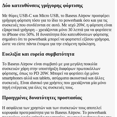
Δύο κατευθύνσεις γρήγορης φόρτισης
Με θύρες USB-C και Micro USB, το Baseus Airpow προσφέρει
γρήγορη φόρτιση τόσο για το ίδιο το powerbank όσο και για τις
συσκευές που συνδέονται σε αυτό. Με ισχύ 20W, η φόρτιση είναι
εξαιρετικά γρήγορη – χρειάζονται μόνο 30 λεπτά για να φορτίσετε
το iPhone στο 50%. Η δυνατότητα δύο κατευθύνσεων φόρτισης
σημαίνει ότι το powerbank μπορεί να φορτιστεί εξίσου γρήγορα,
ώστε να είστε πάντα έτοιμοι για την επόμενη πρόκληση.
Ευελιξία και ευρεία συμβατότητα
Το Baseus Airpow είναι συμβατό με μια μεγάλη ποικιλία
συσκευών χάρη στην υποστήριξη διαφόρων πρωτοκόλλων
φόρτισης, όπως το PD 20W. Μπορεί να φορτίσει όχι μόνο
smartphones αλλά και tablets, ασύρματα ακουστικά και άλλες
συσκευές. Είναι ιδανικό για χρήστες που χρειάζονται μία μόνο
πηγή ενέργειας για όλες τις συσκευές τους.
Προηγμένες δυνατότητες προστασίας
Η ασφάλεια των χρηστών και των συσκευών τους αποτελεί
κορυφαία προτεραιότητα για το Baseus Airpow. Το powerbank