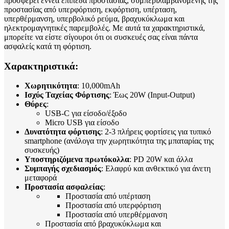
προσφέρει εννέα επίπεδα προστασίας, συμπεριλαμβανομένης της
προστασίας από υπερφόρτιση, εκφόρτιση, υπέρταση,
υπερθέρμανση, υπερβολικό ρεύμα, βραχυκύκλωμα και
ηλεκτρομαγνητικές παρεμβολές. Με αυτά τα χαρακτηριστικά,
μπορείτε να είστε σίγουροι ότι οι συσκευές σας είναι πάντα
ασφαλείς κατά τη φόρτιση.
Χαρακτηριστικά:
Χωρητικότητα
: 10,000mAh
Ισχύς Ταχείας Φόρτισης
: Έως 20W (Input-Output)
Θύρες
:
USB-C για είσοδο/έξοδο
Micro USB για είσοδο
Δυνατότητα φόρτισης
: 2-3 πλήρεις φορτίσεις για τυπικό
smartphone (ανάλογα την χωρητικότητα της μπαταρίας της
συσκευής)
Υποστηριζόμενα πρωτόκολλα
: PD 20W και άλλα
Συμπαγής σχεδιασμός
: Ελαφρύ και ανθεκτικό για άνετη
μεταφορά
Προστασία ασφαλείας
:
Προστασία από υπέρταση
Προστασία από υπερφόρτιση
Προστασία από υπερθέρμανση
Προστασία από βραχυκύκλωμα και