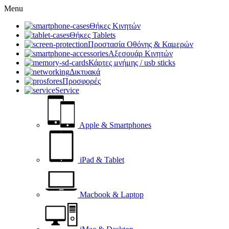
Menu
Θήκες Κινητών
Θήκες Tablets
Προστασία Οθόνης & Καμερών
Αξεσουάρ Κινητών
Κάρτες μνήμης / usb sticks
Δικτυακά
Προσφορές
Service
Apple & Smartphones
iPad & Tablet
Macbook & Laptop