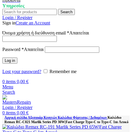
Προϊόντα
Υπηρεσίες
Search
Login / Register
Sign in
Create an Account
Όνομα χρήστη ή διεύθυνση email
*
Απαιτείται
Password
*
Απαιτείται
Log in
Lost your password?
Remember me
0
items
0,00
€
Menu
Search
Login / Register
0
items
0,00
€
Αρχική σελίδα
Αξεσουάρ Κινητών
Καλώδια Φόρτισης / Δεδομένων
Καλώδιο
Remax RC-C021 Marlik Series PD 30W|Fast Charge Type-C to Type-C 1m Λευκό