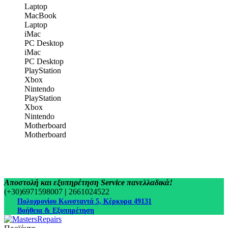
Laptop
MacBook
Laptop
iMac
PC Desktop
iMac
PC Desktop
PlayStation
Xbox
Nintendo
PlayStation
Xbox
Nintendo
Motherboard
Motherboard
Αποστολή και εξυπηρέτηση Service πανελλαδικά!
(+30)6971598007
|
2661024522
Πολυχρονίου Κωνσταντά 5, Κέρκυρα 49131
Βοήθεια & Εξυπηρέτηση