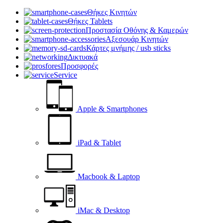
Θήκες Κινητών
Θήκες Tablets
Προστασία Οθόνης & Καμερών
Αξεσουάρ Κινητών
Κάρτες μνήμης / usb sticks
Δικτυακά
Προσφορές
Service
Apple & Smartphones
iPad & Tablet
Macbook & Laptop
iMac & Desktop