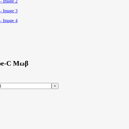
pe-C Μωβ