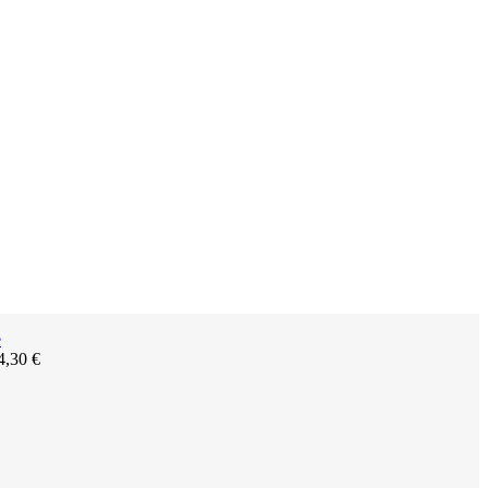
4,30
€