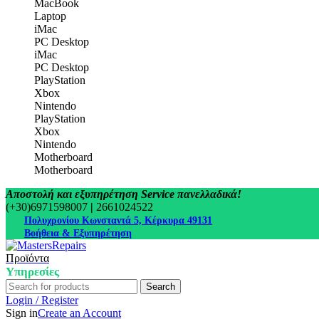
MacBook
Laptop
iMac
PC Desktop
iMac
PC Desktop
PlayStation
Xbox
Nintendo
PlayStation
Xbox
Nintendo
Motherboard
Motherboard
Αποστολή και εξυπηρέτηση Service πανελλαδικά!
(+30)6971598007
|
2661024522
Πολυχρονίου Κωνσταντά 5, Κέρκυρα 49131
Βοήθεια & Εξυπηρέτηση
Προϊόντα
Υπηρεσίες
Search
Login / Register
Sign in
Create an Account