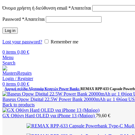
Όνομα χρήστη ή διεύθυνση email
*
Απαιτείται
Password
*
Απαιτείται
Log in
Lost your password?
Remember me
0
items
0,00
€
Menu
Search
Login / Register
0
items
0,00
€
Αρχική σελίδα
Αξεσουάρ Κινητών
Power Banks
REMAX RPP-633 Capsule Powerb
Baseus Qpow Digital 22.5W Power Bank 20000mAh με 1 Θύρα US
Back to products
GX Οθόνη Hard OLED για iPhone 13 (Μαύρο)
79,60
€