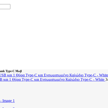
ank Type-C Μωβ
B και 1 Θύρα Type-C και Ενσωματωμένο Καλώδιο Type-C - White
3