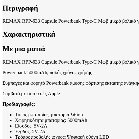
Περιγραφή
REMAX RPP-633 Capsule Powerbank Type-C Μωβ μικρό βολικό για 
Χαρακτηριστικά
Με μια ματιά
REMAX RPP-633 Capsule Powerbank Type-C Μωβ μικρό βολικό για 
Power bank 5000mAh, πολύς χρόνος χρήσης
Συμπαγές και φορητό Powerbank άμεσης φόρτισης έκτακτης ανάγκη
Συμβατό με συσκευές Apple
Προδιαγραφές:
Τύπος μπαταρίας: μπαταρία λιθίου
Χωρητικότητα μπαταρίας: 5000mAh
Είσοδος: 5V-2A
Έξοδος: 5V-2A
Τρόπος προβολής ισχύος: Ψηφιακή οθόνη LED