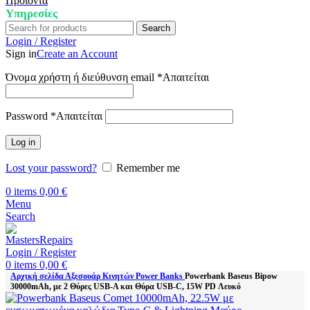
Προϊόντα
Υπηρεσίες
Search
Login / Register
Sign in
Create an Account
Όνομα χρήστη ή διεύθυνση email
*
Απαιτείται
Password
*
Απαιτείται
Log in
Lost your password?
Remember me
0
items
0,00
€
Menu
Search
Login / Register
0
items
0,00
€
Αρχική σελίδα
Αξεσουάρ Κινητών
Power Banks
Powerbank Baseus Bipow
30000mAh, με 2 Θύρες USB-A και Θύρα USB-C, 15W PD Λευκό