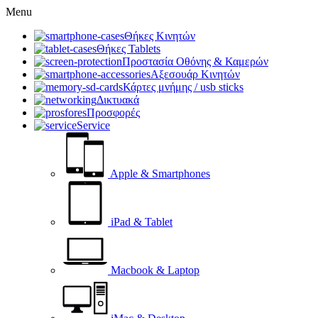
Menu
Θήκες Κινητών
Θήκες Tablets
Προστασία Οθόνης & Καμερών
Αξεσουάρ Κινητών
Κάρτες μνήμης / usb sticks
Δικτυακά
Προσφορές
Service
Apple & Smartphones
iPad & Tablet
Macbook & Laptop