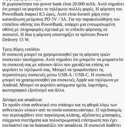
Η χωρητικότητα του power bank είναι 20.000 mAh. Αυτό σημαίνει
ότι μπορεί να φορτίσει το τηλέφωνο πολλές φορές. Η φόρτιση του
PowerBank διαρκεί 8,5 ώρες. Αυτό είναι δυνατό χάρη στην
κατανάλωση ρεύματος PD 5V / 3A. Για την παρακολούθηση του
επιπέδου οθόνης του PowerBank, υπάρχει μια ενσωματωμένη
οθόνη με πληροφορίες σχετικά με το επίπεδο φόρτισης σε
ποσοστό. Η ίδια η φόρτιση υποστηρίζει το πρότυπο Power
Delivery 15 W.
Τρεις θύρες εισόδου
Η συσκευή μπορεί να χρησιμοποιηθεί για τη φόρτιση τριών
συσκευών ταυτόχρονα. Αυτό σημαίνει ότι μπορείτε να μοιραστείτε
τη συσκευή σας με κάποιον άλλο που χρειάζεται επίσης να
φορτίσει το τηλέφωνό σας. Μπορεί να τροφοδοτήσει τις
περισσότερες συσκευές μέσω USB-A / USB-C. Η συσκευή
μπορεί να χρησιμοποιηθεί για συσκευές Apple και τηλέφωνα με
Android. Μπορεί να φορτίσει ασύρματα ηχεία, λαμπτήρες,
φωτογραφικό εξοπλισμό και άλλα.
Δύναμη και ασφάλεια
Το προϊόν είναι ανθεκτικό στο σπάσιμο και τη φθορά λόγω των
ανθεκτικών υλικών από τα οποία κατασκευάστηκε. Ο σχεδιασμός
του περιλαμβάνει τσιπ παγκόσμιας κλάσης, αξιόπιστες μπαταρίες,
σύγχρονα συστήματα και πολυστρωματική επίστρωση που έχει
σχεδιαστεί για να διασφαλίζει την ασφάλεια. Η συσκευή διαθέτει