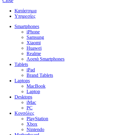
Close
Κατάστημα
Υπηρεσίες
Smartphones
iPhone
Samsung
Xiaomi
Huawei
Realme
Λοιπά Smartphones
Tablets
iPad
Brand Tablets
Laptops
MacBook
Laptop
Desktops
iMac
PC
Κονσόλες
PlayStation
Xbox
Nintendo
Motherboard