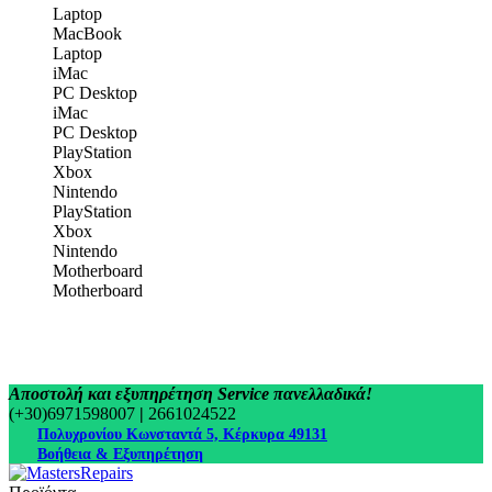
Laptop
MacBook
Laptop
iMac
PC Desktop
iMac
PC Desktop
PlayStation
Xbox
Nintendo
PlayStation
Xbox
Nintendo
Motherboard
Motherboard
Αποστολή και εξυπηρέτηση Service πανελλαδικά!
(+30)6971598007
|
2661024522
Πολυχρονίου Κωνσταντά 5, Κέρκυρα 49131
Βοήθεια & Εξυπηρέτηση