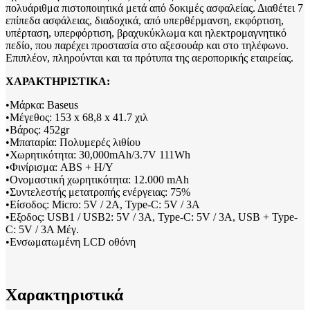
πολυάριθμα πιστοποιητικά μετά από δοκιμές ασφαλείας. Διαθέτει 7
επίπεδα ασφάλειας, διαδοχικά, από υπερθέρμανση, εκφόρτιση,
υπέρταση, υπερφόρτιση, βραχυκύκλωμα και ηλεκτρομαγνητικό
πεδίο, που παρέχει προστασία στο αξεσουάρ και στο τηλέφωνο.
Επιπλέον, πληρούνται και τα πρότυπα της αεροπορικής εταιρείας.
ΧΑΡΑΚΤΗΡΙΣΤΙΚΑ:
•Μάρκα: Baseus
•Μέγεθος: 153 x 68,8 x 41.7 χιλ
•Βάρος: 452gr
•Mπαταρία: Πολυμερές λιθίου
•Χωρητικότητα: 30,000mAh/3.7V 111Wh
•Φινίρισμα: ABS + Η/Υ
•Ονομαστική χωρητικότητα: 12.000 mAh
•Συντελεστής μετατροπής ενέργειας: 75%
•Είσοδος: Micro: 5V / 2A, Type-C: 5V / 3A
•Εξοδος: USB1 / USB2: 5V / 3A, Type-C: 5V / 3A, USB + Type-
C: 5V / 3A Μέγ.
•Ενσωματωμένη LCD οθόνη
Χαρακτηριστικά