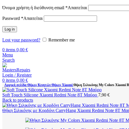
Όνομα χρήστη ή διεύθυνση email
*
Απαιτείται
Password
*
Απαιτείται
Log in
Lost your password?
Remember me
0
items
0,00
€
Menu
Search
Login / Register
0
items
0,00
€
Αρχική σελίδα
Θήκες Κινητών
Θήκες Xiaomi
Θήκη Σιλικόνης My Colors Xiaomi 
Soft Touch Silicone Xiaomi Redmi Note 8T Μαύρο
7,90
€
Back to products
Θήκη Σιλικόνης με Κορδόνι CarryHang Xiaomi Redmi Note 8T Μ