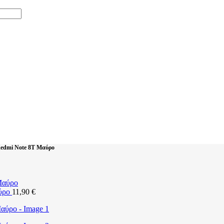
Redmi Note 8T Μαύρο
αύρο
11,90
€