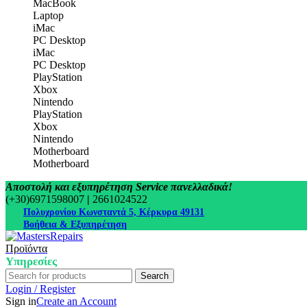
MacBook
Laptop
iMac
PC Desktop
iMac
PC Desktop
PlayStation
Xbox
Nintendo
PlayStation
Xbox
Nintendo
Motherboard
Motherboard
Αποστολή και εξυπηρέτηση Service πανελλαδικά!
(+30)6971598007
|
2661024522
Πολυχρονίου Κωνσταντά 5, Κέρκυρα 49131
Βοήθεια & Εξυπηρέτηση
Προϊόντα
Υπηρεσίες
Search
Login / Register
Sign in
Create an Account