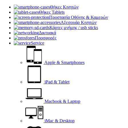
Θήκες Κινητών
Θήκες Tablets
Προστασία Οθόνης & Καμερών
Αξεσουάρ Κινητών
Κάρτες μνήμης / usb sticks
Δικτυακά
Προσφορές
Service
Apple & Smartphones
iPad & Tablet
Macbook & Laptop
iMac & Desktop