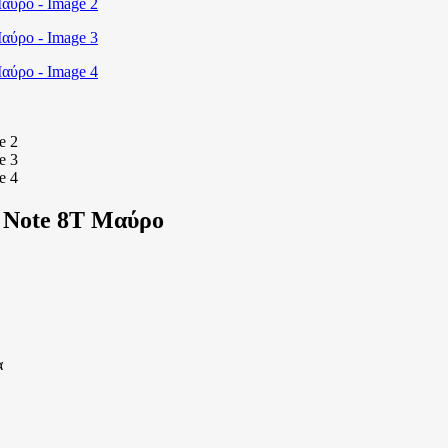
 Note 8T Μαύρο
α