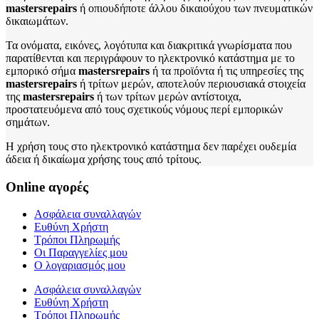
mastersrepairs
ή οπιουδήποτε άλλου δικαιούχου των πνευματικών
δικαιωμάτων.
Τα ονόματα, εικόνες, λογότυπα και διακριτικά γνωρίσματα που
παρατίθενται και περιγράφουν το ηλεκτρονικό κατάστημα με το
εμπορικό σήμα
mastersrepairs
ή τα προϊόντα ή τις υπηρεσίες της
mastersrepairs
ή τρίτων μερών, αποτελούν περιουσιακά στοιχεία
της
mastersrepairs
ή των τρίτων μερών αντίστοιχα,
προστατευόμενα από τους σχετικούς νόμους περί εμπορικών
σημάτων.
Η χρήση τους στο ηλεκτρονικό κατάστημα δεν παρέχει ουδεμία
άδεια ή δικαίωμα χρήσης τους από τρίτους.
Online αγορές
Ασφάλεια συναλλαγών
Ευθύνη Χρήστη
Τρόποι Πληρωμής
Οι Παραγγελίες μου
Ο λογαριασμός μου
Ασφάλεια συναλλαγών
Ευθύνη Χρήστη
Τρόποι Πληρωμής