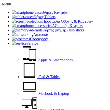
Menu
Θήκες Κινητών
Θήκες Tablets
Προστασία Οθόνης & Καμερών
Αξεσουάρ Κινητών
Κάρτες μνήμης / usb sticks
Δικτυακά
Προσφορές
Service
Apple & Smartphones
iPad & Tablet
Macbook & Laptop