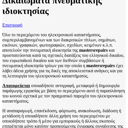
Δικαιώματα πνευματικής
ιδιοκτησίας
Επιστροφή
Όλο το περιεχόμενο του ηλεκτρονικού καταστήματος,
συμπεριλαμβανομένων και των διακριτικών τίτλων, σημάτων,
εικόνων, γραφικών, φωτογραφιών, σχεδίων, κειμένων κ.λ.π.
αποτελούν την πνευματική ιδιοκτησία της
mastersrepairs
και
προστατεύονται κατά τις σχετικές διατάξεις του ελληνικού δικαίου,
του ευρωπαϊκού δικαίου και των διεθνών συμβάσεων ή
πνευματική ιδιοκτησία τρίτων για την οποία η
mastersrepairs
έχει
λάβει άδεια χρήσης για τις δικές της αποκλειστικά ανάγκες και για
τη λειτουργία του ηλεκτρονικού καταστήματος.
Απαγορεύεται
οποιαδήποτε αντιγραφή, μεταφορά ή δημιουργία
παράγωγης εργασίας με βάση το περιεχόμενο αυτό ή παραπλάνηση
του κοινού σχετικά με τον πραγματικό παροχέα του ηλεκτρονικού
καταστήματος.
Η αναπαραγωγή, επανέκδοση, φόρτωση, ανακοίνωση, διάδοση ή
μετάδοση ή οποιαδήποτε άλλη χρήση του περιεχομένου με
οποιοδήποτε τρόπο ή μέσο για εμπορικούς ή άλλους σκοπούς
επιτρέπεται μόνο κατόπιν προηγούμενης έγγραφης συναίνεσης της