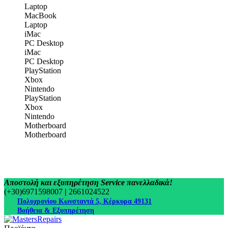
Laptop
MacBook
Laptop
iMac
PC Desktop
iMac
PC Desktop
PlayStation
Xbox
Nintendo
PlayStation
Xbox
Nintendo
Motherboard
Motherboard
Αποστολή και εξυπηρέτηση Service πανελλαδικά!
(+30)6971598007
|
2661024522
Πολυχρονίου Κωνσταντά 5, Κέρκυρα 49131
Βοήθεια & Εξυπηρέτηση