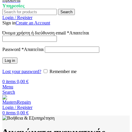
Προϊόντα
Υπηρεσίες
Search
Login / Register
Sign in
Create an Account
Όνομα χρήστη ή διεύθυνση email
*
Απαιτείται
Password
*
Απαιτείται
Log in
Lost your password?
Remember me
0
items
0,00
€
Menu
Search
Login / Register
0
items
0,00
€