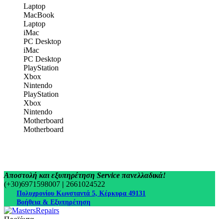
Laptop
MacBook
Laptop
iMac
PC Desktop
iMac
PC Desktop
PlayStation
Xbox
Nintendo
PlayStation
Xbox
Nintendo
Motherboard
Motherboard
Αποστολή και εξυπηρέτηση Service πανελλαδικά!
(+30)6971598007
|
2661024522
Πολυχρονίου Κωνσταντά 5, Κέρκυρα 49131
Βοήθεια & Εξυπηρέτηση