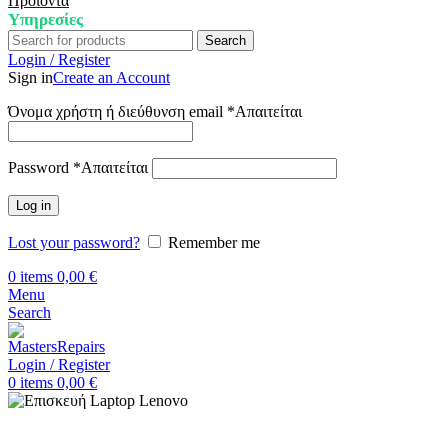
Προϊόντα
Υπηρεσίες
Search
Login / Register
Sign in
Create an Account
Όνομα χρήστη ή διεύθυνση email
*
Απαιτείται
Password
*
Απαιτείται
Log in
Lost your password?
Remember me
0
items
0,00
€
Menu
Search
Login / Register
0
items
0,00
€
Αρχική
Επισκευή Laptop
Laptop Lenovo