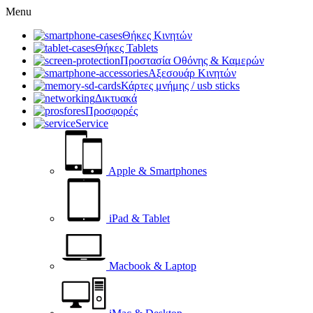
Menu
Θήκες Κινητών
Θήκες Tablets
Προστασία Οθόνης & Καμερών
Αξεσουάρ Κινητών
Κάρτες μνήμης / usb sticks
Δικτυακά
Προσφορές
Service
Apple & Smartphones
iPad & Tablet
Macbook & Laptop