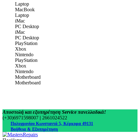
Laptop
MacBook
Laptop
iMac
PC Desktop
iMac
PC Desktop
PlayStation
Xbox
Nintendo
PlayStation
Xbox
Nintendo
Motherboard
Motherboard
Αποστολή και εξυπηρέτηση Service πανελλαδικά!
(+30)6971598007
|
2661024522
Πολυχρονίου Κωνσταντά 5, Κέρκυρα 49131
Βοήθεια & Εξυπηρέτηση