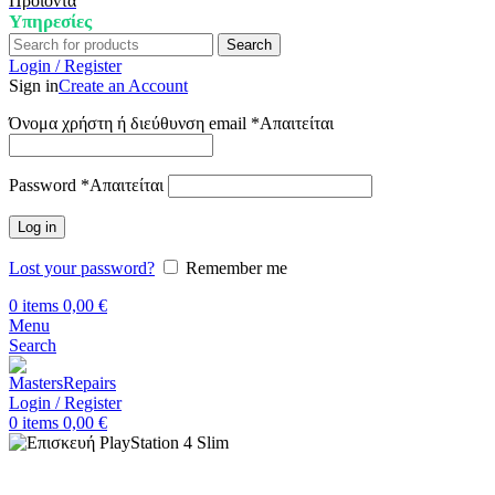
Προϊόντα
Υπηρεσίες
Search
Login / Register
Sign in
Create an Account
Όνομα χρήστη ή διεύθυνση email
*
Απαιτείται
Password
*
Απαιτείται
Log in
Lost your password?
Remember me
0
items
0,00
€
Menu
Search
Login / Register
0
items
0,00
€
Αρχική
Επισκευή Playstation
Playstation 4 Slim