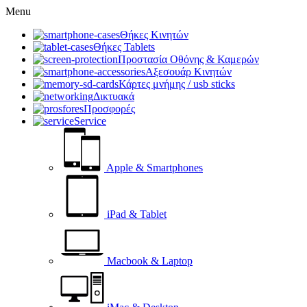
Menu
Θήκες Κινητών
Θήκες Tablets
Προστασία Οθόνης & Καμερών
Αξεσουάρ Κινητών
Κάρτες μνήμης / usb sticks
Δικτυακά
Προσφορές
Service
Apple & Smartphones
iPad & Tablet
Macbook & Laptop