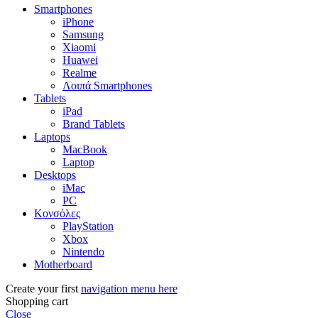
Smartphones
iPhone
Samsung
Xiaomi
Huawei
Realme
Λοιπά Smartphones
Tablets
iPad
Brand Tablets
Laptops
MacBook
Laptop
Desktops
iMac
PC
Κονσόλες
PlayStation
Xbox
Nintendo
Motherboard
Create your first
navigation menu here
Shopping cart
Close