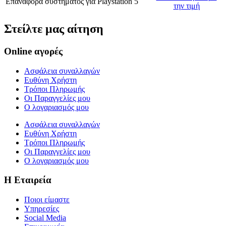
Επαναφορά συστήματος
για
Playstation 5
την τιμή
Στείλτε μας αίτηση
Online αγορές
Ασφάλεια συναλλαγών
Ευθύνη Χρήστη
Τρόποι Πληρωμής
Οι Παραγγελίες μου
Ο λογαριασμός μου
Ασφάλεια συναλλαγών
Ευθύνη Χρήστη
Τρόποι Πληρωμής
Οι Παραγγελίες μου
Ο λογαριασμός μου
Η Εταιρεία
Ποιοι είμαστε
Υπηρεσίες
Social Media