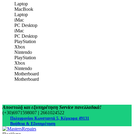
Laptop
MacBook
Laptop
iMac
PC Desktop
iMac
PC Desktop
PlayStation
Xbox
Nintendo
PlayStation
Xbox
Nintendo
Motherboard
Motherboard
Αποστολή και εξυπηρέτηση Service πανελλαδικά!
(+30)6971598007
|
2661024522
Πολυχρονίου Κωνσταντά 5, Κέρκυρα 49131
Βοήθεια & Εξυπηρέτηση