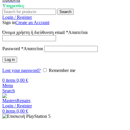
Προϊόντα
Υπηρεσίες
Search
Login / Register
Sign in
Create an Account
Όνομα χρήστη ή διεύθυνση email
*
Απαιτείται
Password
*
Απαιτείται
Log in
Lost your password?
Remember me
0
items
0,00
€
Menu
Search
Login / Register
0
items
0,00
€
Αρχική
Επισκευή Playstation
Playstation 5