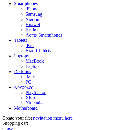
Smartphones
iPhone
Samsung
Xiaomi
Huawei
Realme
Λοιπά Smartphones
Tablets
iPad
Brand Tablets
Laptops
MacBook
Laptop
Desktops
iMac
PC
Κονσόλες
PlayStation
Xbox
Nintendo
Motherboard
Create your first
navigation menu here
Shopping cart
Close