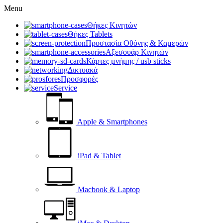
Menu
Θήκες Κινητών
Θήκες Tablets
Προστασία Οθόνης & Καμερών
Αξεσουάρ Κινητών
Κάρτες μνήμης / usb sticks
Δικτυακά
Προσφορές
Service
Apple & Smartphones
iPad & Tablet
Macbook & Laptop