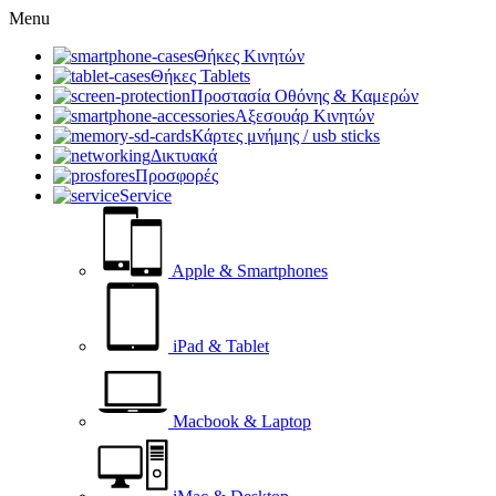
Menu
Θήκες Κινητών
Θήκες Tablets
Προστασία Οθόνης & Καμερών
Αξεσουάρ Κινητών
Κάρτες μνήμης / usb sticks
Δικτυακά
Προσφορές
Service
Apple & Smartphones
iPad & Tablet
Macbook & Laptop