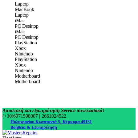
Laptop
MacBook
Laptop
iMac
PC Desktop
iMac
PC Desktop
PlayStation
Xbox
Nintendo
PlayStation
Xbox
Nintendo
Motherboard
Motherboard
Αποστολή και εξυπηρέτηση Service πανελλαδικά!
(+30)6971598007
|
2661024522
Πολυχρονίου Κωνσταντά 5, Κέρκυρα 49131
Βοήθεια & Εξυπηρέτηση