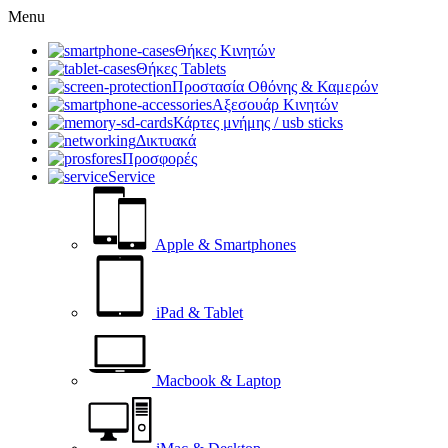
Menu
Θήκες Κινητών
Θήκες Tablets
Προστασία Οθόνης & Καμερών
Αξεσουάρ Κινητών
Κάρτες μνήμης / usb sticks
Δικτυακά
Προσφορές
Service
Apple & Smartphones
iPad & Tablet
Macbook & Laptop