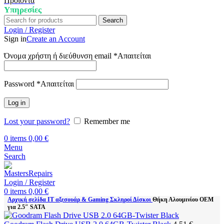
Προϊόντα
Υπηρεσίες
Search
Login / Register
Sign in
Create an Account
Όνομα χρήστη ή διεύθυνση email
*
Απαιτείται
Password
*
Απαιτείται
Log in
Lost your password?
Remember me
0
items
0,00
€
Menu
Search
Login / Register
0
items
0,00
€
Αρχική σελίδα
IT αξεσουάρ & Gaming
Σκληροί Δίσκοι
Θήκη Αλουμινίου ΟΕΜ
για 2.5″ SATA