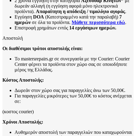
2 χρόνια εγγύηση στην κατηγορία
Αξεσουάρ Κινητών
* με
δωρεάν αλλαγή (η εγγύηση αφορά μόνο ηλεκτρονικά
προϊόντα).
Απαραίτητη η απόδειξη / τιμολόγιο αγοράς
.
Εγγύηση
DOA
(Κατεστραμμένο κατά την παραλαβή)
7
ημερών
σε όλα τα προϊόντα.
Μάθετε περισσότερα εδώ
.
Επιστροφή χρημάτων εντός
14 εργάσιμων ημερών.
Αποστολή
Οι διαθέσιμοι τρόποι αποστολής είναι:
Το mastersrepairs.gr σε συνεργασία με την Courier: Courier
Center φέρνει τα προϊόντα στον χώρο σας σε οποιοδήποτε
μέρος της Ελλάδας.
Κόστος Αποστολής:
Δωρεάν στον χώρο σας για παραγγελίες άνω των 50,00€.
Για παραγγελίες μικρότερες των 50,00€ το κόστος ανέρχεται
σε:
(κοστος courier)
Χρόνοι Αποστολής:
Αυθημερόν αποστολή των παραγγελιών που καταχωρούνται