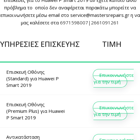
επισκευές για το Huawei P Smart 2019 αν έχετε κάποιο άλλο
πρόβλημα το οποίο δεν αναφέρεται παρακάτω μπορείτε να
επικοινωνήσετε μέσω email στο service@mastersrepairs.gr η να
μας καλέσετε στα
6971598007|2661091261
ΥΠΗΡΕΣΊΕΣ ΕΠΙΣΚΕΥΉΣ
ΤΙΜΉ
Επισκευή Οθόνης
Επικοινωνήστε
(Standard)
για
Huawei P
για την τιμή
Smart 2019
Επισκευή Οθόνης
Επικοινωνήστε
(Premium Plus)
για
Huawei
για την τιμή
P Smart 2019
Αντικατάσταση