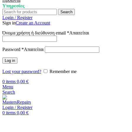
Προϊόντα
Υπηρεσίες
Search
Login / Register
Sign in
Create an Account
Όνομα χρήστη ή διεύθυνση email
*
Απαιτείται
Password
*
Απαιτείται
Log in
Lost your password?
Remember me
0
items
0,00
€
Menu
Search
Login / Register
0
items
0,00
€
Αρχική
Επισκευή Huawei
Huawei P Smart