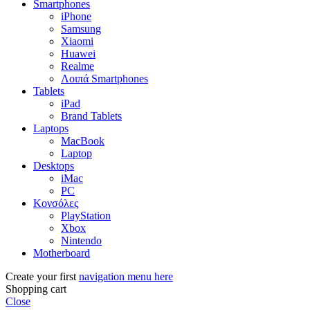
Smartphones
iPhone
Samsung
Xiaomi
Huawei
Realme
Λοιπά Smartphones
Tablets
iPad
Brand Tablets
Laptops
MacBook
Laptop
Desktops
iMac
PC
Κονσόλες
PlayStation
Xbox
Nintendo
Motherboard
Create your first
navigation menu here
Shopping cart
Close