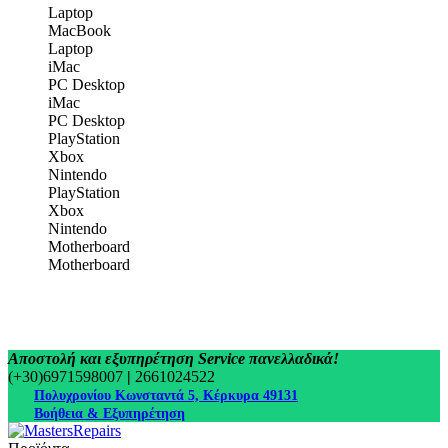
Laptop
MacBook
Laptop
iMac
PC Desktop
iMac
PC Desktop
PlayStation
Xbox
Nintendo
PlayStation
Xbox
Nintendo
Motherboard
Motherboard
Αποστολή και εξυπηρέτηση Service πανελλαδικά!
(+30)6971598007
|
2661024522
Πολυχρονίου Κωνσταντά 5, Κέρκυρα 49131
Βοήθεια & Εξυπηρέτηση