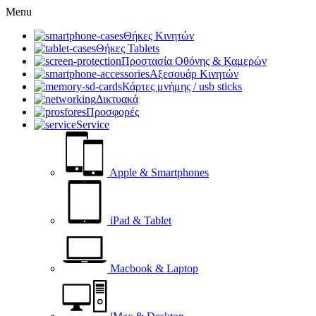
Menu
Θήκες Κινητών
Θήκες Tablets
Προστασία Οθόνης & Καμερών
Αξεσουάρ Κινητών
Κάρτες μνήμης / usb sticks
Δικτυακά
Προσφορές
Service
Apple & Smartphones
iPad & Tablet
Macbook & Laptop