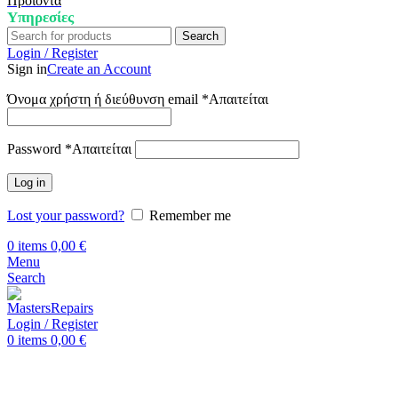
Προϊόντα
Υπηρεσίες
Search
Login / Register
Sign in
Create an Account
Όνομα χρήστη ή διεύθυνση email
*
Απαιτείται
Password
*
Απαιτείται
Log in
Lost your password?
Remember me
0
items
0,00
€
Menu
Search
Login / Register
0
items
0,00
€
Αρχική
Επισκευή Huawei
Huawei P40 Lite