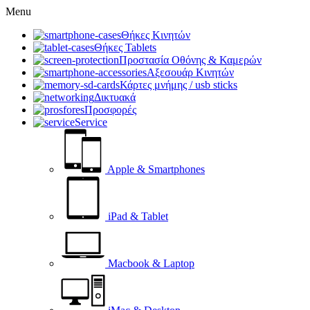
Menu
Θήκες Κινητών
Θήκες Tablets
Προστασία Οθόνης & Καμερών
Αξεσουάρ Κινητών
Κάρτες μνήμης / usb sticks
Δικτυακά
Προσφορές
Service
Apple & Smartphones
iPad & Tablet
Macbook & Laptop