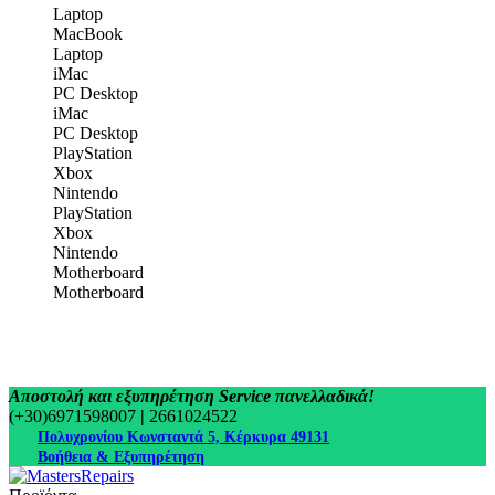
Laptop
MacBook
Laptop
iMac
PC Desktop
iMac
PC Desktop
PlayStation
Xbox
Nintendo
PlayStation
Xbox
Nintendo
Motherboard
Motherboard
Αποστολή και εξυπηρέτηση Service πανελλαδικά!
(+30)6971598007
|
2661024522
Πολυχρονίου Κωνσταντά 5, Κέρκυρα 49131
Βοήθεια & Εξυπηρέτηση