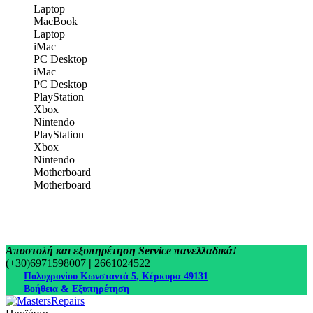
Laptop
MacBook
Laptop
iMac
PC Desktop
iMac
PC Desktop
PlayStation
Xbox
Nintendo
PlayStation
Xbox
Nintendo
Motherboard
Motherboard
Αποστολή και εξυπηρέτηση Service πανελλαδικά!
(+30)6971598007
|
2661024522
Πολυχρονίου Κωνσταντά 5, Κέρκυρα 49131
Βοήθεια & Εξυπηρέτηση