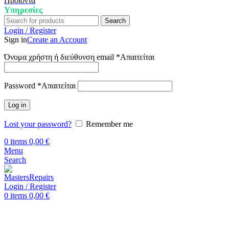
Προϊόντα
Υπηρεσίες
Search
Login / Register
Sign in
Create an Account
Όνομα χρήστη ή διεύθυνση email
*
Απαιτείται
Password
*
Απαιτείται
Log in
Lost your password?
Remember me
0
items
0,00
€
Menu
Search
Login / Register
0
items
0,00
€
Αρχική
Επισκευή Huawei
Huawei P50 Pro