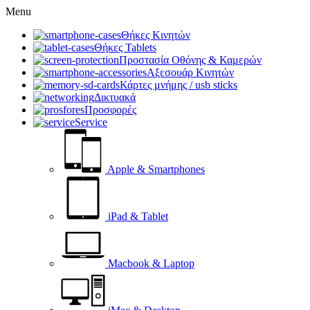
Menu
Θήκες Κινητών
Θήκες Tablets
Προστασία Οθόνης & Καμερών
Αξεσουάρ Κινητών
Κάρτες μνήμης / usb sticks
Δικτυακά
Προσφορές
Service
Apple & Smartphones
iPad & Tablet
Macbook & Laptop