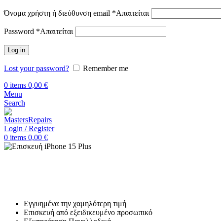
Όνομα χρήστη ή διεύθυνση email
*
Απαιτείται
Password
*
Απαιτείται
Log in
Lost your password?
Remember me
0
items
0,00
€
Menu
Search
Login / Register
0
items
0,00
€
Αρχική
Επισκευή iPhone
iPhone 15 Plus
Επισκευή iPhone 15 Plus
Εγγυημένα την χαμηλότερη τιμή
Επισκευή από εξειδικευμένο προσωπικό