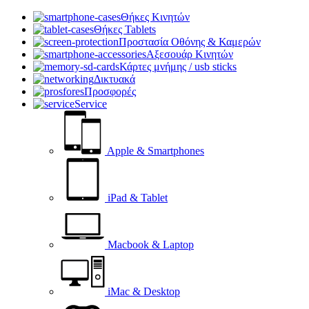
Θήκες Κινητών
Θήκες Tablets
Προστασία Οθόνης & Καμερών
Αξεσουάρ Κινητών
Κάρτες μνήμης / usb sticks
Δικτυακά
Προσφορές
Service
Apple & Smartphones
iPad & Tablet
Macbook & Laptop
iMac & Desktop