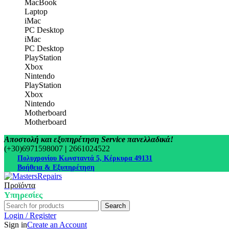
MacBook
Laptop
iMac
PC Desktop
iMac
PC Desktop
PlayStation
Xbox
Nintendo
PlayStation
Xbox
Nintendo
Motherboard
Motherboard
Αποστολή και εξυπηρέτηση Service πανελλαδικά!
(+30)6971598007
|
2661024522
Πολυχρονίου Κωνσταντά 5, Κέρκυρα 49131
Βοήθεια & Εξυπηρέτηση
Προϊόντα
Υπηρεσίες
Search
Login / Register
Sign in
Create an Account