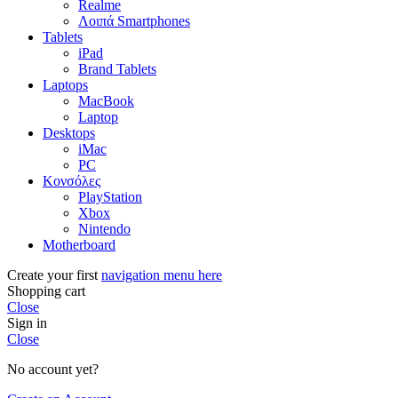
Realme
Λοιπά Smartphones
Tablets
iPad
Brand Tablets
Laptops
MacBook
Laptop
Desktops
iMac
PC
Κονσόλες
PlayStation
Xbox
Nintendo
Motherboard
Create your first
navigation menu here
Shopping cart
Close
Sign in
Close
No account yet?