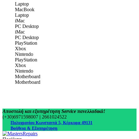
Laptop
MacBook
Laptop
iMac
PC Desktop
iMac
PC Desktop
PlayStation
Xbox
Nintendo
PlayStation
Xbox
Nintendo
Motherboard
Motherboard
Αποστολή και εξυπηρέτηση Service πανελλαδικά!
(+30)6971598007
|
2661024522
Πολυχρονίου Κωνσταντά 5, Κέρκυρα 49131
Βοήθεια & Εξυπηρέτηση