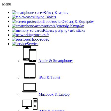
Menu
Θήκες Κινητών
Θήκες Tablets
Προστασία Οθόνης & Καμερών
Αξεσουάρ Κινητών
Κάρτες μνήμης / usb sticks
Δικτυακά
Προσφορές
Service
Apple & Smartphones
iPad & Tablet
Macbook & Laptop