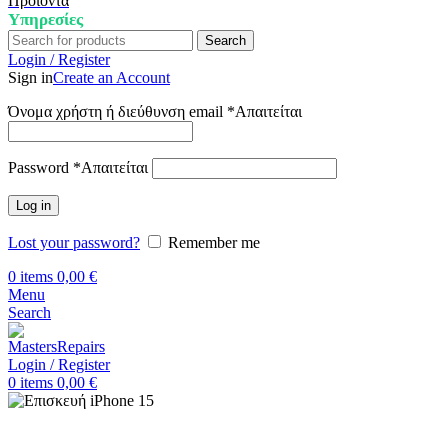
Προϊόντα
Υπηρεσίες
Search
Login / Register
Sign in
Create an Account
Όνομα χρήστη ή διεύθυνση email
*
Απαιτείται
Password
*
Απαιτείται
Log in
Lost your password?
Remember me
0
items
0,00
€
Menu
Search
Login / Register
0
items
0,00
€
Αρχική
Επισκευή iPhone
iPhone 15