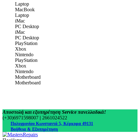
Laptop
MacBook
Laptop
iMac
PC Desktop
iMac
PC Desktop
PlayStation
Xbox
Nintendo
PlayStation
Xbox
Nintendo
Motherboard
Motherboard
Αποστολή και εξυπηρέτηση Service πανελλαδικά!
(+30)6971598007
|
2661024522
Πολυχρονίου Κωνσταντά 5, Κέρκυρα 49131
Βοήθεια & Εξυπηρέτηση