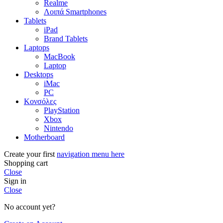
Realme
Λοιπά Smartphones
Tablets
iPad
Brand Tablets
Laptops
MacBook
Laptop
Desktops
iMac
PC
Κονσόλες
PlayStation
Xbox
Nintendo
Motherboard
Create your first
navigation menu here
Shopping cart
Close
Sign in
Close
No account yet?