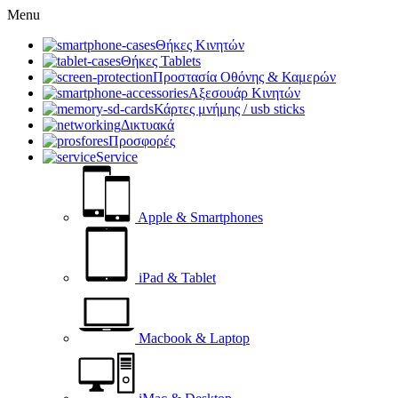
Menu
Θήκες Κινητών
Θήκες Tablets
Προστασία Οθόνης & Καμερών
Αξεσουάρ Κινητών
Κάρτες μνήμης / usb sticks
Δικτυακά
Προσφορές
Service
Apple & Smartphones
iPad & Tablet
Macbook & Laptop