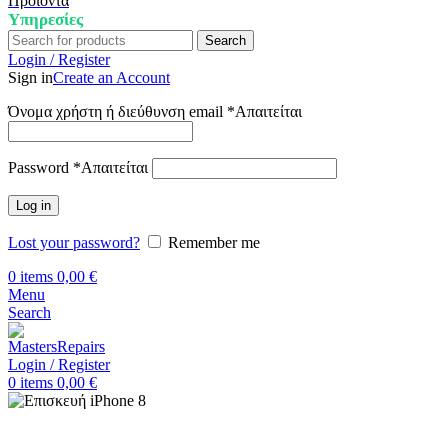
Προϊόντα
Υπηρεσίες
Search
Login / Register
Sign in
Create an Account
Όνομα χρήστη ή διεύθυνση email
*
Απαιτείται
Password
*
Απαιτείται
Log in
Lost your password?
Remember me
0
items
0,00
€
Menu
Search
Login / Register
0
items
0,00
€
Αρχική
Επισκευή iPhone
iPhone 8