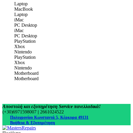
Laptop
MacBook
Laptop
iMac
PC Desktop
iMac
PC Desktop
PlayStation
Xbox
Nintendo
PlayStation
Xbox
Nintendo
Motherboard
Motherboard
Αποστολή και εξυπηρέτηση Service πανελλαδικά!
(+30)6971598007
|
2661024522
Πολυχρονίου Κωνσταντά 5, Κέρκυρα 49131
Βοήθεια & Εξυπηρέτηση