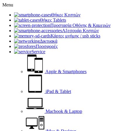
Menu
Θήκες Κινητών
Θήκες Tablets
Προστασία Οθόνης & Καμερών
Αξεσουάρ Κινητών
Κάρτες μνήμης / usb sticks
Δικτυακά
Προσφορές
Service
Apple & Smartphones
iPad & Tablet
Macbook & Laptop