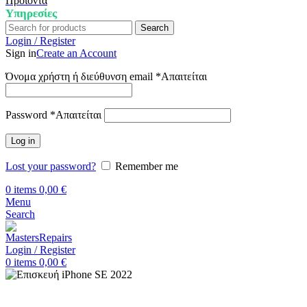
Προϊόντα
Υπηρεσίες
Search
Login / Register
Sign in
Create an Account
Όνομα χρήστη ή διεύθυνση email
*
Απαιτείται
Password
*
Απαιτείται
Log in
Lost your password?
Remember me
0
items
0,00
€
Menu
Search
Login / Register
0
items
0,00
€
Αρχική
Επισκευή iPhone
iPhone SE 2022