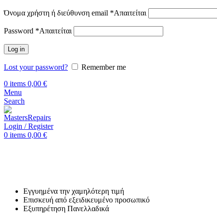
Όνομα χρήστη ή διεύθυνση email
*
Απαιτείται
Password
*
Απαιτείται
Log in
Lost your password?
Remember me
0
items
0,00
€
Menu
Search
Login / Register
0
items
0,00
€
Αρχική
Επισκευή Realme
Realme GT Master
Επισκευή Realme GT Master
Εγγυημένα την χαμηλότερη τιμή
Επισκευή από εξειδικευμένο προσωπικό
Εξυπηρέτηση Πανελλαδικά