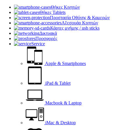
Θήκες Κινητών
Θήκες Tablets
Προστασία Οθόνης & Καμερών
Αξεσουάρ Κινητών
Κάρτες μνήμης / usb sticks
Δικτυακά
Προσφορές
Service
Apple & Smartphones
iPad & Tablet
Macbook & Laptop
iMac & Desktop