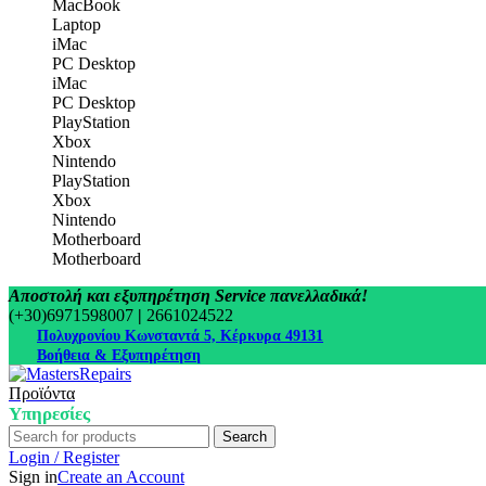
MacBook
Laptop
iMac
PC Desktop
iMac
PC Desktop
PlayStation
Xbox
Nintendo
PlayStation
Xbox
Nintendo
Motherboard
Motherboard
Αποστολή και εξυπηρέτηση Service πανελλαδικά!
(+30)6971598007
|
2661024522
Πολυχρονίου Κωνσταντά 5, Κέρκυρα 49131
Βοήθεια & Εξυπηρέτηση
Προϊόντα
Υπηρεσίες
Search
Login / Register
Sign in
Create an Account