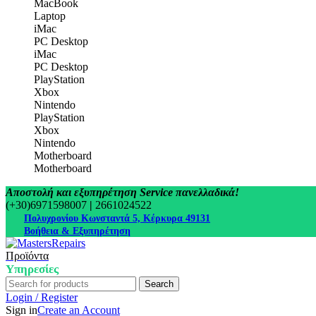
MacBook
Laptop
iMac
PC Desktop
iMac
PC Desktop
PlayStation
Xbox
Nintendo
PlayStation
Xbox
Nintendo
Motherboard
Motherboard
Αποστολή και εξυπηρέτηση Service πανελλαδικά!
(+30)6971598007
|
2661024522
Πολυχρονίου Κωνσταντά 5, Κέρκυρα 49131
Βοήθεια & Εξυπηρέτηση
Προϊόντα
Υπηρεσίες
Search
Login / Register
Sign in
Create an Account