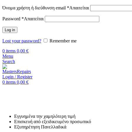
Όνομα χρήστη ή διεύθυνση email
*
Απαιτείται
Password
*
Απαιτείται
Log in
Lost your password?
Remember me
0
items
0,00
€
Menu
Search
Login / Register
0
items
0,00
€
Αρχική
Επισκευή Realme
Realme GT Neo
Επισκευή Realme GT Neo
Εγγυημένα την χαμηλότερη τιμή
Επισκευή από εξειδικευμένο προσωπικό
Εξυπηρέτηση Πανελλαδικά