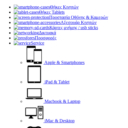
Θήκες Κινητών
Θήκες Tablets
Προστασία Οθόνης & Καμερών
Αξεσουάρ Κινητών
Κάρτες μνήμης / usb sticks
Δικτυακά
Προσφορές
Service
Apple & Smartphones
iPad & Tablet
Macbook & Laptop
iMac & Desktop