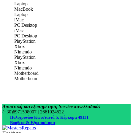
Laptop
MacBook
Laptop
iMac
PC Desktop
iMac
PC Desktop
PlayStation
Xbox
Nintendo
PlayStation
Xbox
Nintendo
Motherboard
Motherboard
Αποστολή και εξυπηρέτηση Service πανελλαδικά!
(+30)6971598007
|
2661024522
Πολυχρονίου Κωνσταντά 5, Κέρκυρα 49131
Βοήθεια & Εξυπηρέτηση