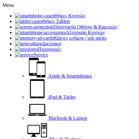
Menu
Θήκες Κινητών
Θήκες Tablets
Προστασία Οθόνης & Καμερών
Αξεσουάρ Κινητών
Κάρτες μνήμης / usb sticks
Δικτυακά
Προσφορές
Service
Apple & Smartphones
iPad & Tablet
Macbook & Laptop