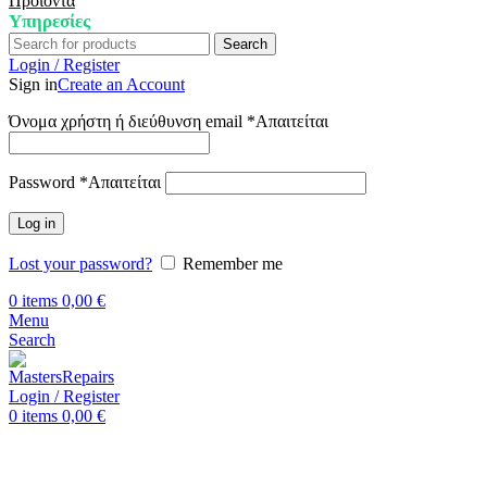
Προϊόντα
Υπηρεσίες
Search
Login / Register
Sign in
Create an Account
Όνομα χρήστη ή διεύθυνση email
*
Απαιτείται
Password
*
Απαιτείται
Log in
Lost your password?
Remember me
0
items
0,00
€
Menu
Search
Login / Register
0
items
0,00
€
Αρχική
Επισκευή Realme
Realme GT2 Pro