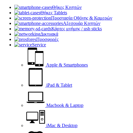
Θήκες Κινητών
Θήκες Tablets
Προστασία Οθόνης & Καμερών
Αξεσουάρ Κινητών
Κάρτες μνήμης / usb sticks
Δικτυακά
Προσφορές
Service
Apple & Smartphones
iPad & Tablet
Macbook & Laptop
iMac & Desktop