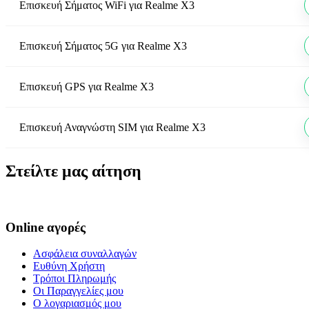
Επισκευή Σήματος WiFi
για
Realme X3
Επισκευή Σήματος 5G
για
Realme X3
Επισκευή GPS
για
Realme X3
Επισκευή Αναγνώστη SIM
για
Realme X3
Στείλτε μας αίτηση
Online αγορές
Ασφάλεια συναλλαγών
Ευθύνη Χρήστη
Τρόποι Πληρωμής
Οι Παραγγελίες μου
Ο λογαριασμός μου