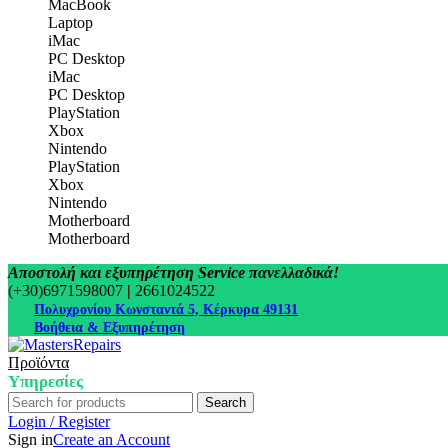
MacBook
Laptop
iMac
PC Desktop
iMac
PC Desktop
PlayStation
Xbox
Nintendo
PlayStation
Xbox
Nintendo
Motherboard
Motherboard
Αποστολή και εξυπηρέτηση Service πανελλαδικά!
(+30)6971598007
|
2661024522
Πολυχρονίου Κωνσταντά 5, Κέρκυρα 49131
Βοήθεια & Εξυπηρέτηση
Προϊόντα
Υπηρεσίες
Search
Login / Register
Sign in
Create an Account