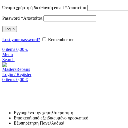
Όνομα χρήστη ή διεύθυνση email
*
Απαιτείται
Password
*
Απαιτείται
Log in
Lost your password?
Remember me
0
items
0,00
€
Menu
Search
Login / Register
0
items
0,00
€
Αρχική
Επισκευή Realme
Realme X3
Επισκευή Realme X3
Εγγυημένα την χαμηλότερη τιμή
Επισκευή από εξειδικευμένο προσωπικό
Εξυπηρέτηση Πανελλαδικά