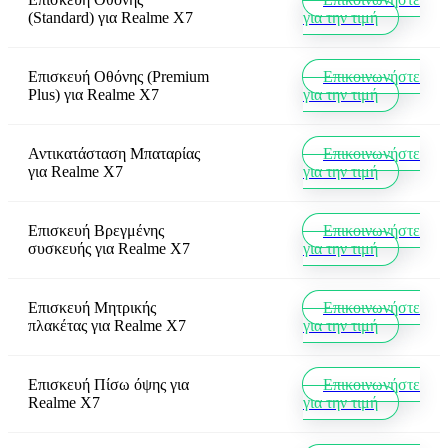
(Standard)
για
Realme X7
για την τιμή
Επισκευή Οθόνης (Premium
Επικοινωνήστε
Plus)
για
Realme X7
για την τιμή
Αντικατάσταση Μπαταρίας
Επικοινωνήστε
για
Realme X7
για την τιμή
Επισκευή Βρεγμένης
Επικοινωνήστε
συσκευής
για
Realme X7
για την τιμή
Επισκευή Μητρικής
Επικοινωνήστε
πλακέτας
για
Realme X7
για την τιμή
Επισκευή Πίσω όψης
για
Επικοινωνήστε
Realme X7
για την τιμή