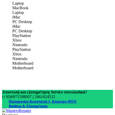
Laptop
MacBook
Laptop
iMac
PC Desktop
iMac
PC Desktop
PlayStation
Xbox
Nintendo
PlayStation
Xbox
Nintendo
Motherboard
Motherboard
Αποστολή και εξυπηρέτηση Service πανελλαδικά!
(+30)6971598007
|
2661024522
Πολυχρονίου Κωνσταντά 5, Κέρκυρα 49131
Βοήθεια & Εξυπηρέτηση