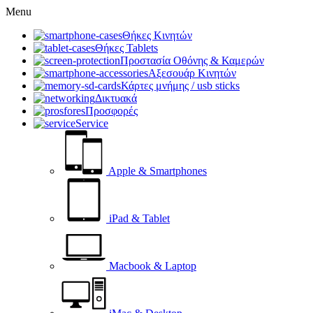
Menu
Θήκες Κινητών
Θήκες Tablets
Προστασία Οθόνης & Καμερών
Αξεσουάρ Κινητών
Κάρτες μνήμης / usb sticks
Δικτυακά
Προσφορές
Service
Apple & Smartphones
iPad & Tablet
Macbook & Laptop