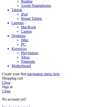
Realme
Λοιπά Smartphones
Tablets
iPad
Brand Tablets
Laptops
MacBook
Laptop
Desktops
iMac
PC
Κονσόλες
PlayStation
Xbox
Nintendo
Motherboard
Create your first
navigation menu here
Shopping cart
Close
Sign in
Close
No account yet?