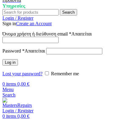
Προϊόντα
Υπηρεσίες
Search
Login / Register
Sign in
Create an Account
Όνομα χρήστη ή διεύθυνση email
*
Απαιτείται
Password
*
Απαιτείται
Log in
Lost your password?
Remember me
0
items
0,00
€
Menu
Search
Login / Register
0
items
0,00
€
Αρχική
Επισκευή Realme
Realme X7