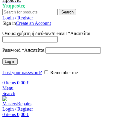
Προϊόντα
Υπηρεσίες
Search
Login / Register
Sign in
Create an Account
Όνομα χρήστη ή διεύθυνση email
*
Απαιτείται
Password
*
Απαιτείται
Log in
Lost your password?
Remember me
0
items
0,00
€
Menu
Search
Login / Register
0
items
0,00
€
Επισκευή Samsung Galaxy