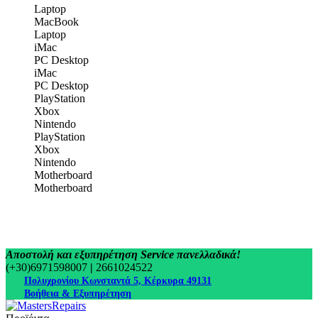
Laptop
MacBook
Laptop
iMac
PC Desktop
iMac
PC Desktop
PlayStation
Xbox
Nintendo
PlayStation
Xbox
Nintendo
Motherboard
Motherboard
Αποστολή και εξυπηρέτηση Service πανελλαδικά!
(+30)6971598007
|
2661024522
Πολυχρονίου Κωνσταντά 5, Κέρκυρα 49131
Βοήθεια & Εξυπηρέτηση