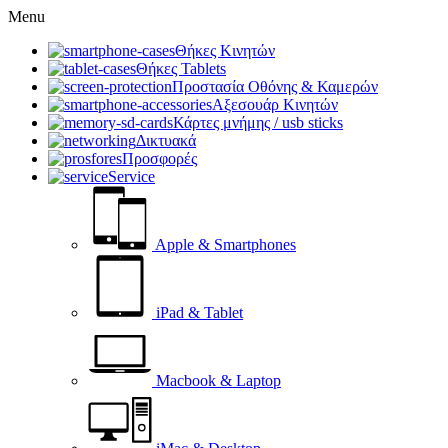
Menu
Θήκες Κινητών
Θήκες Tablets
Προστασία Οθόνης & Καμερών
Αξεσουάρ Κινητών
Κάρτες μνήμης / usb sticks
Δικτυακά
Προσφορές
Service
Apple & Smartphones
iPad & Tablet
Macbook & Laptop