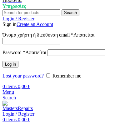
Προϊόντα
Υπηρεσίες
Search
Login / Register
Sign in
Create an Account
Όνομα χρήστη ή διεύθυνση email
*
Απαιτείται
Password
*
Απαιτείται
Log in
Lost your password?
Remember me
0
items
0,00
€
Menu
Search
Login / Register
0
items
0,00
€
Αρχική
Επισκευή Samsung
Samsung Galaxy A13