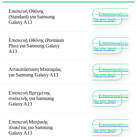
Επισκευή Οθόνης
Επικοινωνήστε
(Standard)
για
Samsung
για την τιμή
Galaxy A13
Επισκευή Οθόνης (Premium
Επικοινωνήστε
Plus)
για
Samsung Galaxy
για την τιμή
A13
Αντικατάσταση Μπαταρίας
Επικοινωνήστε
για
Samsung Galaxy A13
για την τιμή
Επισκευή Βρεγμένης
Επικοινωνήστε
συσκευής
για
Samsung
για την τιμή
Galaxy A13
Επισκευή Μητρικής
Επικοινωνήστε
πλακέτας
για
Samsung
για την τιμή
Galaxy A13