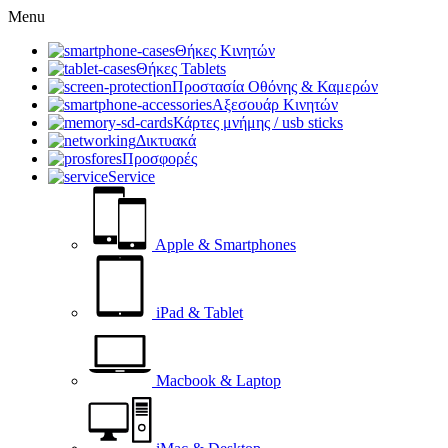
Menu
Θήκες Κινητών
Θήκες Tablets
Προστασία Οθόνης & Καμερών
Αξεσουάρ Κινητών
Κάρτες μνήμης / usb sticks
Δικτυακά
Προσφορές
Service
Apple & Smartphones
iPad & Tablet
Macbook & Laptop