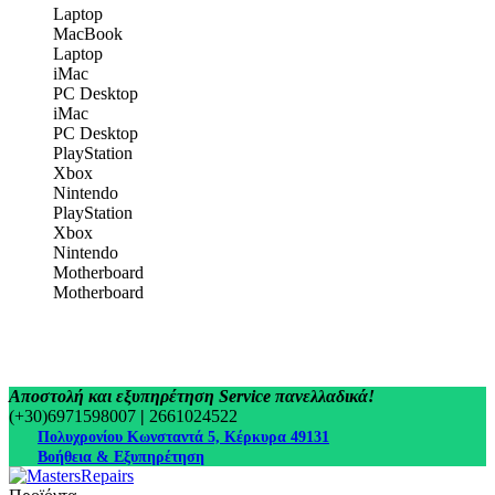
Laptop
MacBook
Laptop
iMac
PC Desktop
iMac
PC Desktop
PlayStation
Xbox
Nintendo
PlayStation
Xbox
Nintendo
Motherboard
Motherboard
Αποστολή και εξυπηρέτηση Service πανελλαδικά!
(+30)6971598007
|
2661024522
Πολυχρονίου Κωνσταντά 5, Κέρκυρα 49131
Βοήθεια & Εξυπηρέτηση