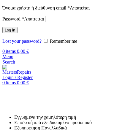
Όνομα χρήστη ή διεύθυνση email
*
Απαιτείται
Password
*
Απαιτείται
Log in
Lost your password?
Remember me
0
items
0,00
€
Menu
Search
Login / Register
0
items
0,00
€
Αρχική
Επισκευή Samsung
Samsung Galaxy A20e
Επισκευή Samsung Galaxy A20
Εγγυημένα την χαμηλότερη τιμή
Επισκευή από εξειδικευμένο προσωπικό
Εξυπηρέτηση Πανελλαδικά