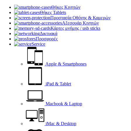
Θήκες Κινητών
Θήκες Tablets
Προστασία Οθόνης & Καμερών
Αξεσουάρ Κινητών
Κάρτες μνήμης / usb sticks
Δικτυακά
Προσφορές
Service
Apple & Smartphones
iPad & Tablet
Macbook & Laptop
iMac & Desktop