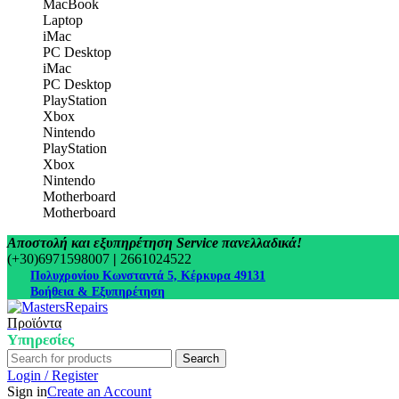
MacBook
Laptop
iMac
PC Desktop
iMac
PC Desktop
PlayStation
Xbox
Nintendo
PlayStation
Xbox
Nintendo
Motherboard
Motherboard
Αποστολή και εξυπηρέτηση Service πανελλαδικά!
(+30)6971598007
|
2661024522
Πολυχρονίου Κωνσταντά 5, Κέρκυρα 49131
Βοήθεια & Εξυπηρέτηση
Προϊόντα
Υπηρεσίες
Search
Login / Register
Sign in
Create an Account