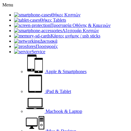
Menu
Θήκες Κινητών
Θήκες Tablets
Προστασία Οθόνης & Καμερών
Αξεσουάρ Κινητών
Κάρτες μνήμης / usb sticks
Δικτυακά
Προσφορές
Service
Apple & Smartphones
iPad & Tablet
Macbook & Laptop