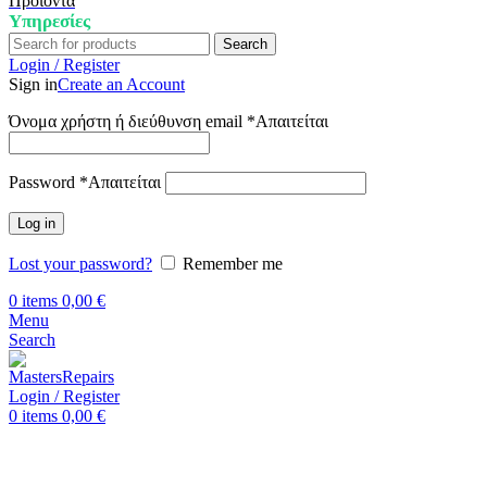
Προϊόντα
Υπηρεσίες
Search
Login / Register
Sign in
Create an Account
Όνομα χρήστη ή διεύθυνση email
*
Απαιτείται
Password
*
Απαιτείται
Log in
Lost your password?
Remember me
0
items
0,00
€
Menu
Search
Login / Register
0
items
0,00
€
Αρχική
Επισκευή Samsung
Samsung Galaxy A30