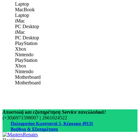
Laptop
MacBook
Laptop
iMac
PC Desktop
iMac
PC Desktop
PlayStation
Xbox
Nintendo
PlayStation
Xbox
Nintendo
Motherboard
Motherboard
Αποστολή και εξυπηρέτηση Service πανελλαδικά!
(+30)6971598007
|
2661024522
Πολυχρονίου Κωνσταντά 5, Κέρκυρα 49131
Βοήθεια & Εξυπηρέτηση