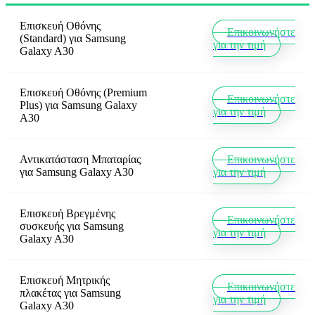
Επισκευή Οθόνης
Επικοινωνήστε
(Standard)
για
Samsung
για την τιμή
Galaxy A30
Επισκευή Οθόνης (Premium
Επικοινωνήστε
Plus)
για
Samsung Galaxy
για την τιμή
A30
Αντικατάσταση Μπαταρίας
Επικοινωνήστε
για
Samsung Galaxy A30
για την τιμή
Επισκευή Βρεγμένης
Επικοινωνήστε
συσκευής
για
Samsung
για την τιμή
Galaxy A30
Επισκευή Μητρικής
Επικοινωνήστε
πλακέτας
για
Samsung
για την τιμή
Galaxy A30