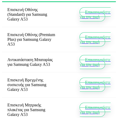
Επισκευή Οθόνης
Επικοινωνήστε
(Standard)
για
Samsung
για την τιμή
Galaxy A53
Επισκευή Οθόνης (Premium
Επικοινωνήστε
Plus)
για
Samsung Galaxy
για την τιμή
A53
Αντικατάσταση Μπαταρίας
Επικοινωνήστε
για
Samsung Galaxy A53
για την τιμή
Επισκευή Βρεγμένης
Επικοινωνήστε
συσκευής
για
Samsung
για την τιμή
Galaxy A53
Επισκευή Μητρικής
Επικοινωνήστε
πλακέτας
για
Samsung
για την τιμή
Galaxy A53