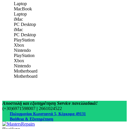
Laptop
MacBook
Laptop
iMac
PC Desktop
iMac
PC Desktop
PlayStation
Xbox
Nintendo
PlayStation
Xbox
Nintendo
Motherboard
Motherboard
Αποστολή και εξυπηρέτηση Service πανελλαδικά!
(+30)6971598007
|
2661024522
Πολυχρονίου Κωνσταντά 5, Κέρκυρα 49131
Βοήθεια & Εξυπηρέτηση