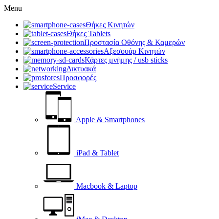
Menu
Θήκες Κινητών
Θήκες Tablets
Προστασία Οθόνης & Καμερών
Αξεσουάρ Κινητών
Κάρτες μνήμης / usb sticks
Δικτυακά
Προσφορές
Service
Apple & Smartphones
iPad & Tablet
Macbook & Laptop