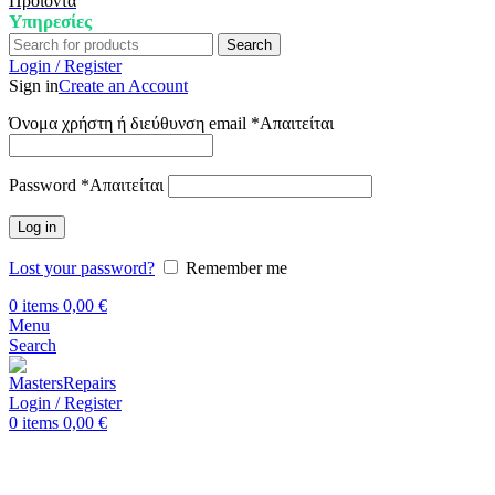
Προϊόντα
Υπηρεσίες
Search
Login / Register
Sign in
Create an Account
Όνομα χρήστη ή διεύθυνση email
*
Απαιτείται
Password
*
Απαιτείται
Log in
Lost your password?
Remember me
0
items
0,00
€
Menu
Search
Login / Register
0
items
0,00
€
Αρχική
Επισκευή Samsung
Samsung Galaxy A53