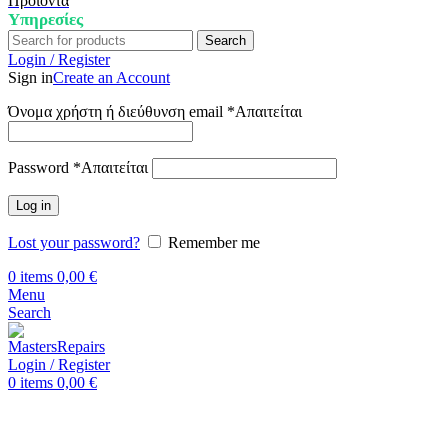
Προϊόντα
Υπηρεσίες
Search
Login / Register
Sign in
Create an Account
Όνομα χρήστη ή διεύθυνση email
*
Απαιτείται
Password
*
Απαιτείται
Log in
Lost your password?
Remember me
0
items
0,00
€
Menu
Search
Login / Register
0
items
0,00
€
Αρχική
Επισκευή Samsung
Samsung Galaxy J1 2016