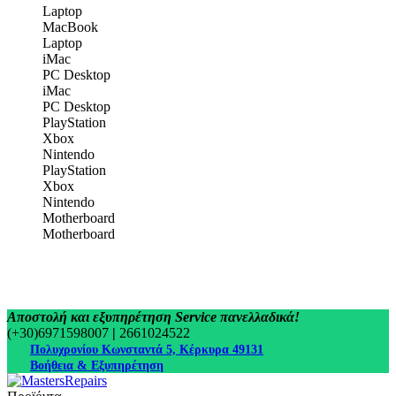
Laptop
MacBook
Laptop
iMac
PC Desktop
iMac
PC Desktop
PlayStation
Xbox
Nintendo
PlayStation
Xbox
Nintendo
Motherboard
Motherboard
Αποστολή και εξυπηρέτηση Service πανελλαδικά!
(+30)6971598007
|
2661024522
Πολυχρονίου Κωνσταντά 5, Κέρκυρα 49131
Βοήθεια & Εξυπηρέτηση