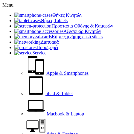
Menu
Θήκες Κινητών
Θήκες Tablets
Προστασία Οθόνης & Καμερών
Αξεσουάρ Κινητών
Κάρτες μνήμης / usb sticks
Δικτυακά
Προσφορές
Service
Apple & Smartphones
iPad & Tablet
Macbook & Laptop