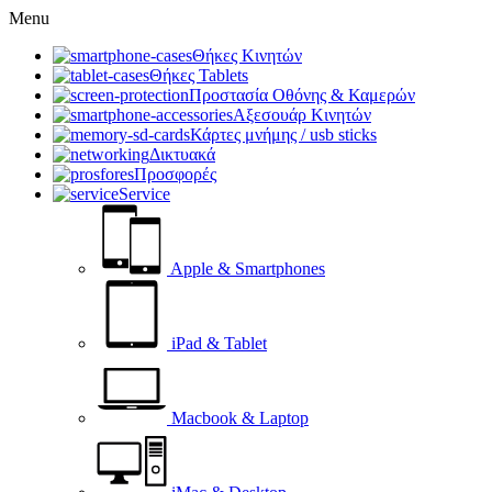
Menu
Θήκες Κινητών
Θήκες Tablets
Προστασία Οθόνης & Καμερών
Αξεσουάρ Κινητών
Κάρτες μνήμης / usb sticks
Δικτυακά
Προσφορές
Service
Apple & Smartphones
iPad & Tablet
Macbook & Laptop