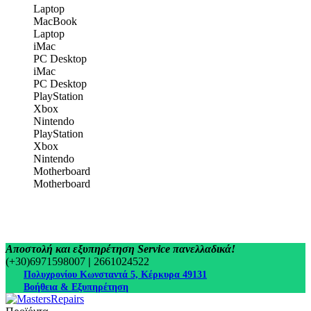
Laptop
MacBook
Laptop
iMac
PC Desktop
iMac
PC Desktop
PlayStation
Xbox
Nintendo
PlayStation
Xbox
Nintendo
Motherboard
Motherboard
Αποστολή και εξυπηρέτηση Service πανελλαδικά!
(+30)6971598007
|
2661024522
Πολυχρονίου Κωνσταντά 5, Κέρκυρα 49131
Βοήθεια & Εξυπηρέτηση