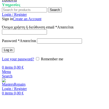
Προϊόντα
Υπηρεσίες
Search
Login / Register
Sign in
Create an Account
Όνομα χρήστη ή διεύθυνση email
*
Απαιτείται
Password
*
Απαιτείται
Log in
Lost your password?
Remember me
0
items
0,00
€
Menu
Search
Login / Register
0
items
0,00
€
Αρχική
Επισκευή Samsung
Samsung Galaxy Note 10 (SM-
N970F)