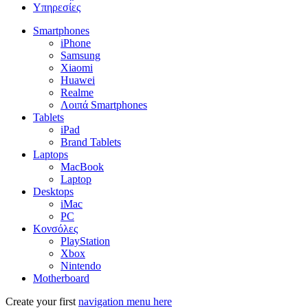
Υπηρεσίες
Smartphones
iPhone
Samsung
Xiaomi
Huawei
Realme
Λοιπά Smartphones
Tablets
iPad
Brand Tablets
Laptops
MacBook
Laptop
Desktops
iMac
PC
Κονσόλες
PlayStation
Xbox
Nintendo
Motherboard
Create your first
navigation menu here