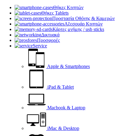
Θήκες Κινητών
Θήκες Tablets
Προστασία Οθόνης & Καμερών
Αξεσουάρ Κινητών
Κάρτες μνήμης / usb sticks
Δικτυακά
Προσφορές
Service
Apple & Smartphones
iPad & Tablet
Macbook & Laptop
iMac & Desktop