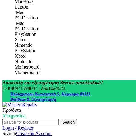
MacBook
Laptop
iMac
PC Desktop
iMac
PC Desktop
PlayStation
Xbox
Nintendo
PlayStation
Xbox
Nintendo
Motherboard
Motherboard
Αποστολή και εξυπηρέτηση Service πανελλαδικά!
(+30)6971598007
|
2661024522
Πολυχρονίου Κωνσταντά 5, Κέρκυρα 49131
Βοήθεια & Εξυπηρέτηση
Προϊόντα
Υπηρεσίες
Search
Login / Register
Sign in
Create an Account