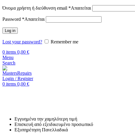
Όνομα χρήστη ή διεύθυνση email
*
Απαιτείται
Password
*
Απαιτείται
Log in
Lost your password?
Remember me
0
items
0,00
€
Menu
Search
Login / Register
0
items
0,00
€
Αρχική
Επισκευή Samsung
Samsung Galaxy S8 Plus (SM-G9
Επισκευή Samsung Galaxy S8 
Εγγυημένα την χαμηλότερη τιμή
Επισκευή από εξειδικευμένο προσωπικό
Εξυπηρέτηση Πανελλαδικά