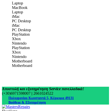
Laptop
MacBook
Laptop
iMac
PC Desktop
iMac
PC Desktop
PlayStation
Xbox
Nintendo
PlayStation
Xbox
Nintendo
Motherboard
Motherboard
Αποστολή και εξυπηρέτηση Service πανελλαδικά!
(+30)6971598007
|
2661024522
Πολυχρονίου Κωνσταντά 5, Κέρκυρα 49131
Βοήθεια & Εξυπηρέτηση