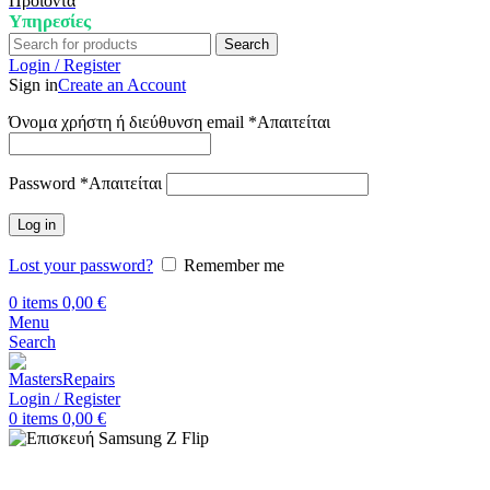
Προϊόντα
Υπηρεσίες
Search
Login / Register
Sign in
Create an Account
Όνομα χρήστη ή διεύθυνση email
*
Απαιτείται
Password
*
Απαιτείται
Log in
Lost your password?
Remember me
0
items
0,00
€
Menu
Search
Login / Register
0
items
0,00
€
Αρχική
Επισκευή Samsung
Samsung Z Flip