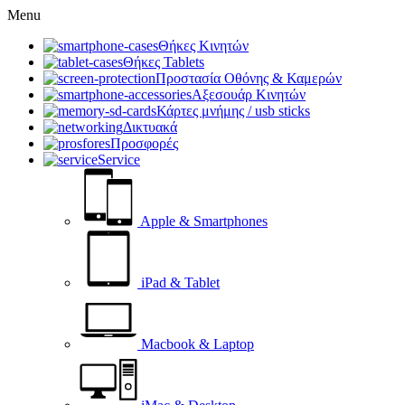
Menu
Θήκες Κινητών
Θήκες Tablets
Προστασία Οθόνης & Καμερών
Αξεσουάρ Κινητών
Κάρτες μνήμης / usb sticks
Δικτυακά
Προσφορές
Service
Apple & Smartphones
iPad & Tablet
Macbook & Laptop