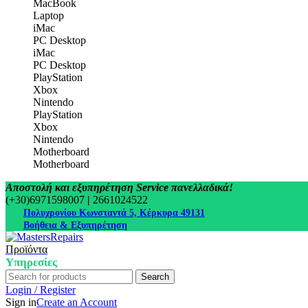
MacBook
Laptop
iMac
PC Desktop
iMac
PC Desktop
PlayStation
Xbox
Nintendo
PlayStation
Xbox
Nintendo
Motherboard
Motherboard
Αποστολή και εξυπηρέτηση Service πανελλαδικά!
(+30)6971598007
|
2661024522
Πολυχρονίου Κωνσταντά 5, Κέρκυρα 49131
Βοήθεια & Εξυπηρέτηση
Προϊόντα
Υπηρεσίες
Search
Login / Register
Sign in
Create an Account