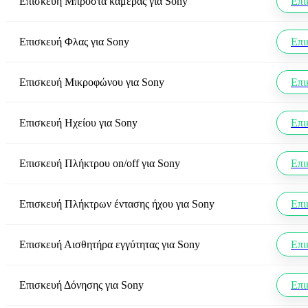
Επισκευή Μπροστά κάμερας
για
Sony
Επι
Επισκευή Φλας
για
Sony
Επι
Επισκευή Μικροφώνου
για
Sony
Επι
Επισκευή Ηχείου
για
Sony
Επι
Επισκευή Πλήκτρου on/off
για
Sony
Επι
Επισκευή Πλήκτρων έντασης ήχου
για
Sony
Επι
Επισκευή Αισθητήρα εγγύτητας
για
Sony
Επι
Επισκευή Δόνησης
για
Sony
Επι