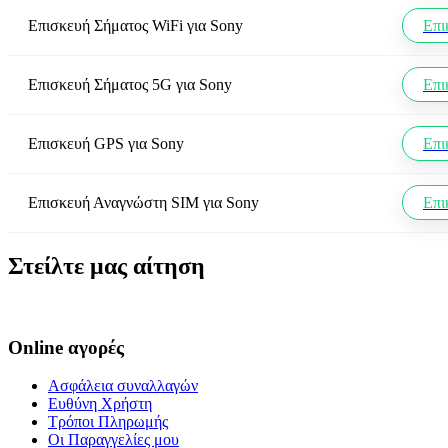
Επισκευή Σήματος WiFi
για
Sony
Επι
Επισκευή Σήματος 5G
για
Sony
Επι
Επισκευή GPS
για
Sony
Επι
Επισκευή Αναγνώστη SIM
για
Sony
Επι
Στείλτε μας αίτηση
Online αγορές
Ασφάλεια συναλλαγών
Ευθύνη Χρήστη
Τρόποι Πληρωμής
Οι Παραγγελίες μου