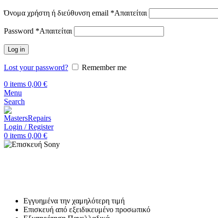
Όνομα χρήστη ή διεύθυνση email
*
Απαιτείται
Password
*
Απαιτείται
Log in
Lost your password?
Remember me
0
items
0,00
€
Menu
Search
Login / Register
0
items
0,00
€
Αρχική
Επισκευή Tablet Brand
Sony
Επισκευή Sony
Εγγυημένα την χαμηλότερη τιμή
Επισκευή από εξειδικευμένο προσωπικό