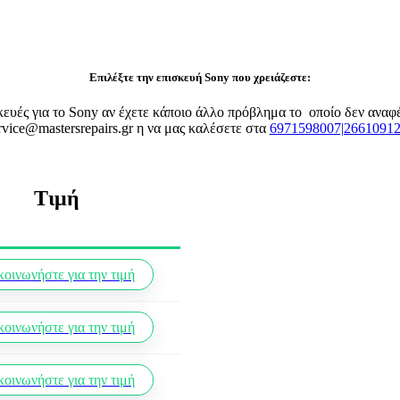
Επιλέξτε την επισκευή Sony που χρειάζεστε:
σκευές για το Sony αν έχετε κάποιο άλλο πρόβλημα το οποίο δεν ανα
rvice@mastersrepairs.gr η να μας καλέσετε στα
6971598007|2661091
Τιμή
κοινωνήστε για την τιμή
κοινωνήστε για την τιμή
κοινωνήστε για την τιμή