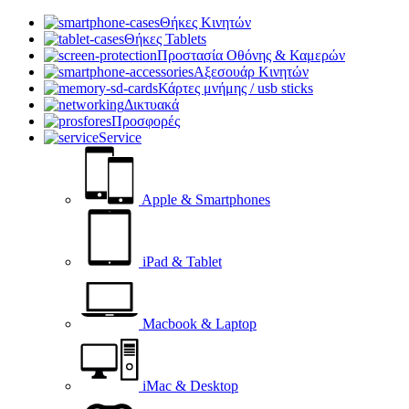
Θήκες Κινητών
Θήκες Tablets
Προστασία Οθόνης & Καμερών
Αξεσουάρ Κινητών
Κάρτες μνήμης / usb sticks
Δικτυακά
Προσφορές
Service
Apple & Smartphones
iPad & Tablet
Macbook & Laptop
iMac & Desktop