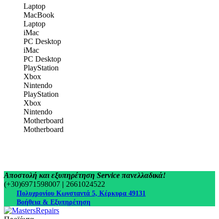
Laptop
MacBook
Laptop
iMac
PC Desktop
iMac
PC Desktop
PlayStation
Xbox
Nintendo
PlayStation
Xbox
Nintendo
Motherboard
Motherboard
Αποστολή και εξυπηρέτηση Service πανελλαδικά!
(+30)6971598007
|
2661024522
Πολυχρονίου Κωνσταντά 5, Κέρκυρα 49131
Βοήθεια & Εξυπηρέτηση