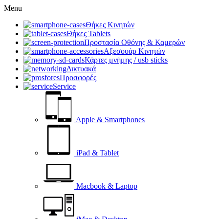
Menu
Θήκες Κινητών
Θήκες Tablets
Προστασία Οθόνης & Καμερών
Αξεσουάρ Κινητών
Κάρτες μνήμης / usb sticks
Δικτυακά
Προσφορές
Service
Apple & Smartphones
iPad & Tablet
Macbook & Laptop