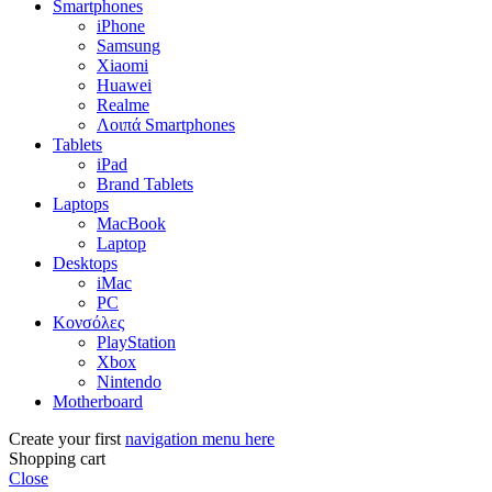
Smartphones
iPhone
Samsung
Xiaomi
Huawei
Realme
Λοιπά Smartphones
Tablets
iPad
Brand Tablets
Laptops
MacBook
Laptop
Desktops
iMac
PC
Κονσόλες
PlayStation
Xbox
Nintendo
Motherboard
Create your first
navigation menu here
Shopping cart
Close