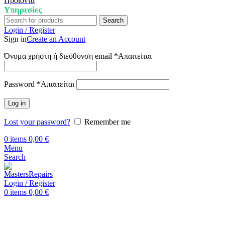
Προϊόντα
Υπηρεσίες
Search
Login / Register
Sign in
Create an Account
Όνομα χρήστη ή διεύθυνση email
*
Απαιτείται
Password
*
Απαιτείται
Log in
Lost your password?
Remember me
0
items
0,00
€
Menu
Search
Login / Register
0
items
0,00
€
Αρχική
Επισκευή Xiaomi
Xiaomi 11T Pro