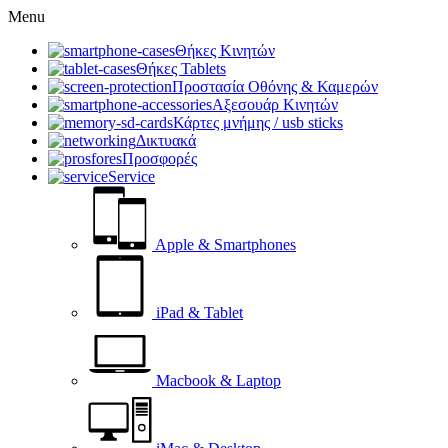
Menu
Θήκες Κινητών
Θήκες Tablets
Προστασία Οθόνης & Καμερών
Αξεσουάρ Κινητών
Κάρτες μνήμης / usb sticks
Δικτυακά
Προσφορές
Service
Apple & Smartphones
iPad & Tablet
Macbook & Laptop