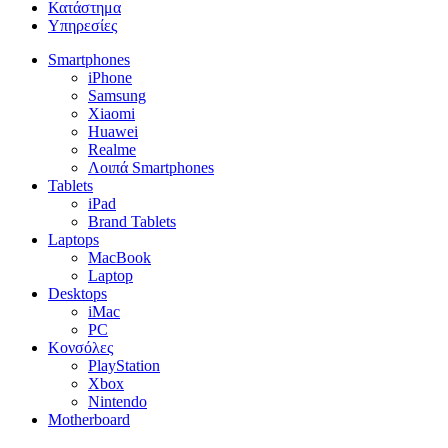
Κατάστημα
Υπηρεσίες
Smartphones
iPhone
Samsung
Xiaomi
Huawei
Realme
Λοιπά Smartphones
Tablets
iPad
Brand Tablets
Laptops
MacBook
Laptop
Desktops
iMac
PC
Κονσόλες
PlayStation
Xbox
Nintendo
Motherboard