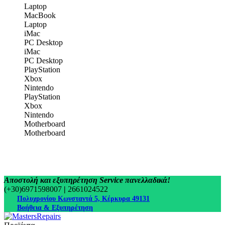
Laptop
MacBook
Laptop
iMac
PC Desktop
iMac
PC Desktop
PlayStation
Xbox
Nintendo
PlayStation
Xbox
Nintendo
Motherboard
Motherboard
Αποστολή και εξυπηρέτηση Service πανελλαδικά!
(+30)6971598007
|
2661024522
Πολυχρονίου Κωνσταντά 5, Κέρκυρα 49131
Βοήθεια & Εξυπηρέτηση