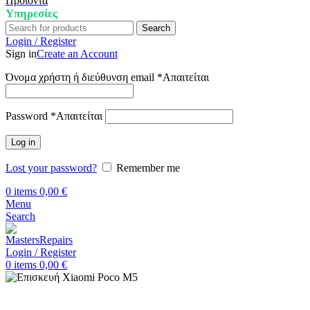
Προϊόντα
Υπηρεσίες
Search
Login / Register
Sign in
Create an Account
Όνομα χρήστη ή διεύθυνση email
*
Απαιτείται
Password
*
Απαιτείται
Log in
Lost your password?
Remember me
0
items
0,00
€
Menu
Search
Login / Register
0
items
0,00
€
Αρχική
Επισκευή Xiaomi
Xiaomi Poco M5