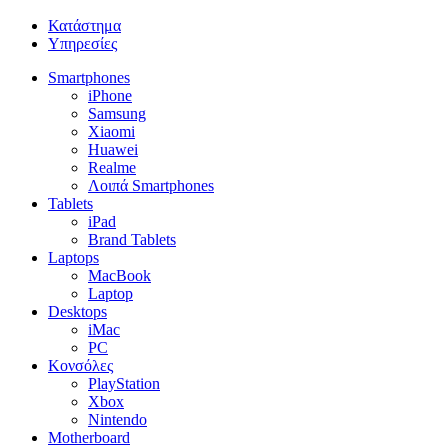
Κατάστημα
Υπηρεσίες
Smartphones
iPhone
Samsung
Xiaomi
Huawei
Realme
Λοιπά Smartphones
Tablets
iPad
Brand Tablets
Laptops
MacBook
Laptop
Desktops
iMac
PC
Κονσόλες
PlayStation
Xbox
Nintendo
Motherboard