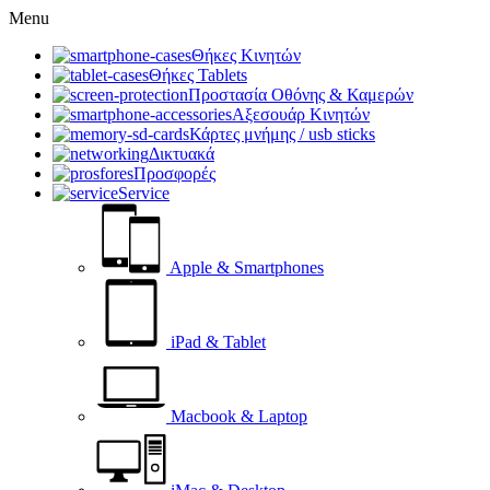
Menu
Θήκες Κινητών
Θήκες Tablets
Προστασία Οθόνης & Καμερών
Αξεσουάρ Κινητών
Κάρτες μνήμης / usb sticks
Δικτυακά
Προσφορές
Service
Apple & Smartphones
iPad & Tablet
Macbook & Laptop