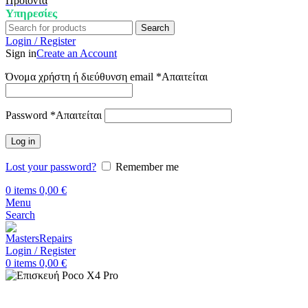
Προϊόντα
Υπηρεσίες
Search
Login / Register
Sign in
Create an Account
Όνομα χρήστη ή διεύθυνση email
*
Απαιτείται
Password
*
Απαιτείται
Log in
Lost your password?
Remember me
0
items
0,00
€
Menu
Search
Login / Register
0
items
0,00
€
Αρχική
Επισκευή Xiaomi
Xiaomi Poco X4 Pro