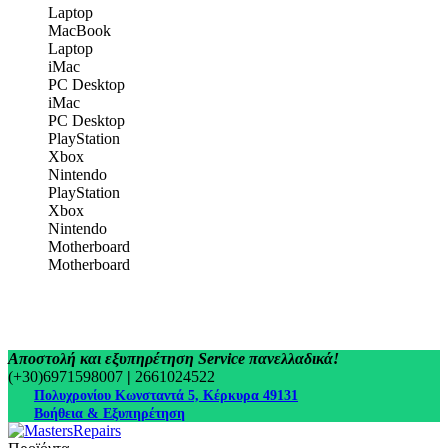
Laptop
MacBook
Laptop
iMac
PC Desktop
iMac
PC Desktop
PlayStation
Xbox
Nintendo
PlayStation
Xbox
Nintendo
Motherboard
Motherboard
Αποστολή και εξυπηρέτηση Service πανελλαδικά!
(+30)6971598007
|
2661024522
Πολυχρονίου Κωνσταντά 5, Κέρκυρα 49131
Βοήθεια & Εξυπηρέτηση