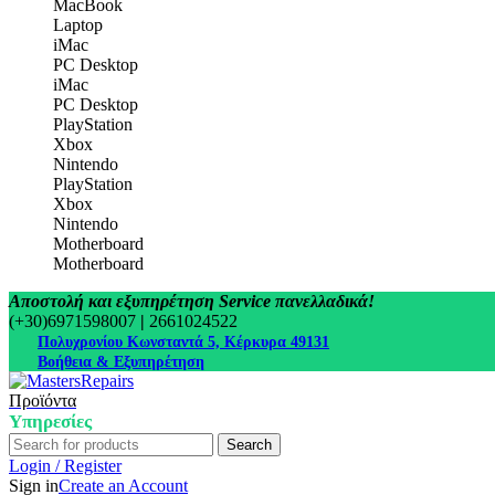
MacBook
Laptop
iMac
PC Desktop
iMac
PC Desktop
PlayStation
Xbox
Nintendo
PlayStation
Xbox
Nintendo
Motherboard
Motherboard
Αποστολή και εξυπηρέτηση Service πανελλαδικά!
(+30)6971598007
|
2661024522
Πολυχρονίου Κωνσταντά 5, Κέρκυρα 49131
Βοήθεια & Εξυπηρέτηση
Προϊόντα
Υπηρεσίες
Search
Login / Register
Sign in
Create an Account