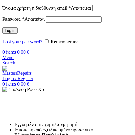
Όνομα χρήστη ή διεύθυνση email
*
Απαιτείται
Password
*
Απαιτείται
Log in
Lost your password?
Remember me
0
items
0,00
€
Menu
Search
Login / Register
0
items
0,00
€
Αρχική
Επισκευή Xiaomi
Xiaomi Poco X5
Επισκευή Xiaomi Poco X5
Εγγυημένα την χαμηλότερη τιμή
Επισκευή από εξειδικευμένο προσωπικό