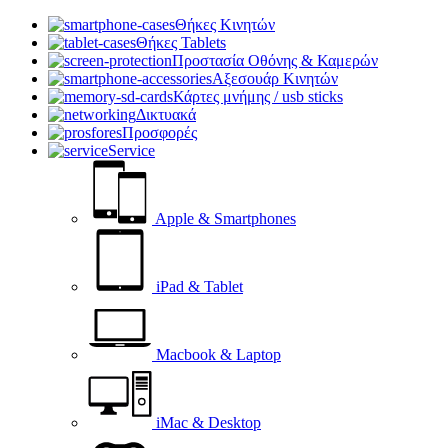
Θήκες Κινητών
Θήκες Tablets
Προστασία Οθόνης & Καμερών
Αξεσουάρ Κινητών
Κάρτες μνήμης / usb sticks
Δικτυακά
Προσφορές
Service
Apple & Smartphones
iPad & Tablet
Macbook & Laptop
iMac & Desktop