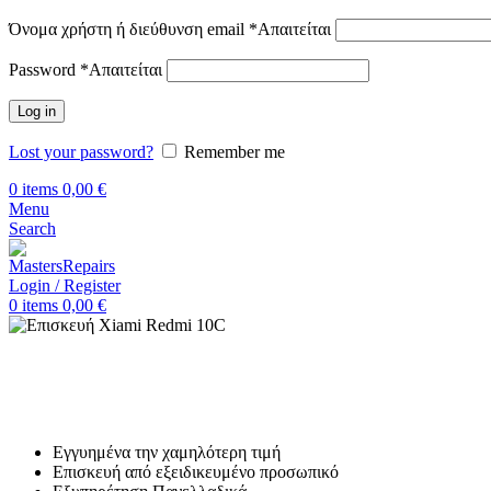
Όνομα χρήστη ή διεύθυνση email
*
Απαιτείται
Password
*
Απαιτείται
Log in
Lost your password?
Remember me
0
items
0,00
€
Menu
Search
Login / Register
0
items
0,00
€
Αρχική
Επισκευή Xiaomi
Xiaomi Redmi 10C
Επισκευή Xiaomi Redmi 10C
Εγγυημένα την χαμηλότερη τιμή
Επισκευή από εξειδικευμένο προσωπικό