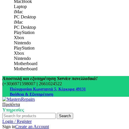
MacBook
Laptop
iMac
PC Desktop
iMac
PC Desktop
PlayStation
Xbox
Nintendo
PlayStation
Xbox
Nintendo
Motherboard
Motherboard
Αποστολή και εξυπηρέτηση Service πανελλαδικά!
(+30)6971598007
|
2661024522
Πολυχρονίου Κωνσταντά 5, Κέρκυρα 49131
Βοήθεια & Εξυπηρέτηση
Προϊόντα
Υπηρεσίες
Search
Login / Register
Sign in
Create an Account