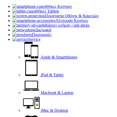
Θήκες Κινητών
Θήκες Tablets
Προστασία Οθόνης & Καμερών
Αξεσουάρ Κινητών
Κάρτες μνήμης / usb sticks
Δικτυακά
Προσφορές
Service
Apple & Smartphones
iPad & Tablet
Macbook & Laptop
iMac & Desktop