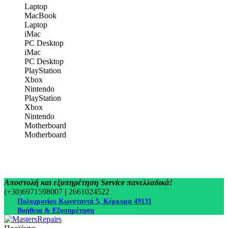
Laptop
MacBook
Laptop
iMac
PC Desktop
iMac
PC Desktop
PlayStation
Xbox
Nintendo
PlayStation
Xbox
Nintendo
Motherboard
Motherboard
Αποστολή και εξυπηρέτηση Service πανελλαδικά!
(+30)6971598007
|
2661024522
Πολυχρονίου Κωνσταντά 5, Κέρκυρα 49131
Βοήθεια & Εξυπηρέτηση