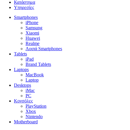
Κατάστημα
Υπηρεσίες
Smartphones
iPhone
Samsung
Xiaomi
Huawei
Realme
Λοιπά Smartphones
Tablets
iPad
Brand Tablets
Laptops
MacBook
Laptop
Desktops
iMac
PC
Κονσόλες
PlayStation
Xbox
Nintendo
Motherboard