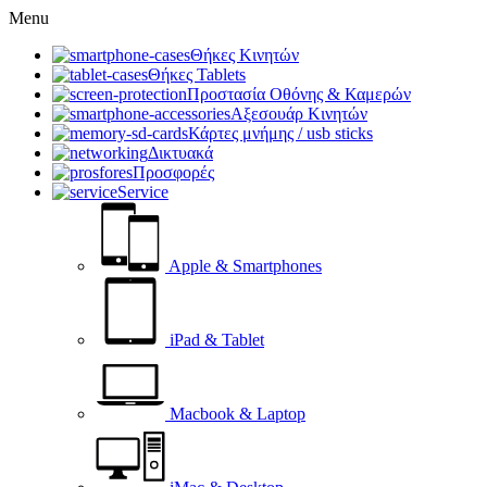
Menu
Θήκες Κινητών
Θήκες Tablets
Προστασία Οθόνης & Καμερών
Αξεσουάρ Κινητών
Κάρτες μνήμης / usb sticks
Δικτυακά
Προσφορές
Service
Apple & Smartphones
iPad & Tablet
Macbook & Laptop