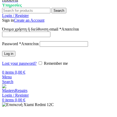
Προϊόντα
Υπηρεσίες
Search
Login / Register
Sign in
Create an Account
Όνομα χρήστη ή διεύθυνση email
*
Απαιτείται
Password
*
Απαιτείται
Log in
Lost your password?
Remember me
0
items
0,00
€
Menu
Search
Login / Register
0
items
0,00
€
Αρχική
Επισκευή Xiaomi
Xiaomi Redmi 12C